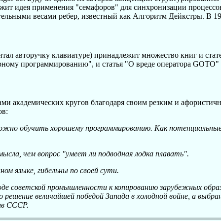
ит идея применения "семафоров" для синхронизации процессов
ельными весами ребер, известный как Алгоритм Дейкстры. В 19
итал авторучку клавиатуре) принадлежит множество книг и ста
ному программированию", и статья "О вреде оператора GOTO" (
лами академических кругов благодаря своим резким и афористи
ов:
зможно обучить хорошему программированию. Как потенциальны
ысла, чем вопрос "умеет ли подводная лодка плавать".
м языке, гибельны по своей сути.
ходе советской промышленности к копированию зарубежных обра
решение величайшей победой Запада в холодной войне, а выбран
ив СССР.