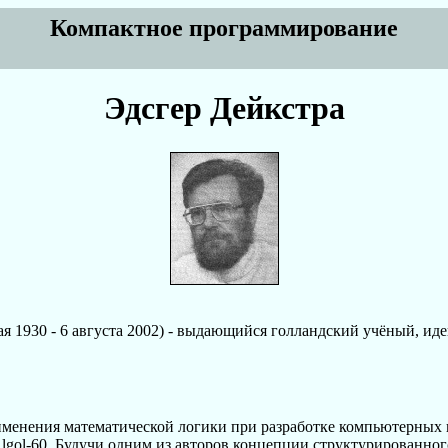
Компактное программирование
Эдсгер Дейкстра
мая 1930 - 6 августа 2002) - выдающийся голландский учёный, ид
именения математической логики при разработке компьютерных п
gol-60. Будучи одним из авторов концепции структурированног