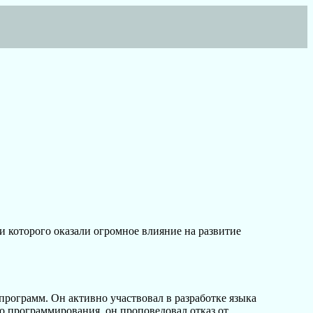
еи которого оказали огромное влияние на развитие
рограмм. Он активно участвовал в разработке языка
о программирования, он проповедовал отказ от