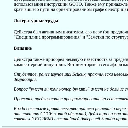
использования инструкции GOTO. Также ему принаджлеж
кратчайшего пути на ориентированном графе с неотрицат
Литературные труды
Дейкстра был активным писателем, его перу (он предпоч
"Дисциплина программирования" и "Заметки по структур
Влияние
Дейкстра также приобрел немалую известность за преде
компьютерной индустрии. Вот некоторые из его афоризм
Студентов, ранее изучавших Бейсик, практически нево
деградации.
Вопрос "умеет ли компьютер думать" имеет не больше см
Проекты, предлагающие программирование на естественно
Когда советское правительство приняло решение о пере
отставанию СССР в этой области), Дейкстра назвал это 
советской ЕС ЭВМ) - величайшей диверсией Запада прот