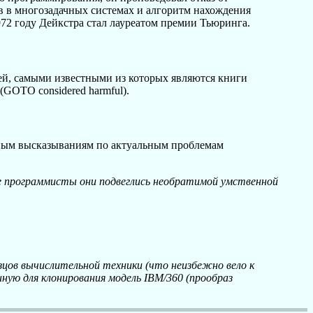
 в многозадачных системах и алгоритм нахождения
72 году Дейкстра стал лауреатом премии Тьюринга.
тей, самыми известными из которых являются книги
GOTO considered harmful).
чным высказываниям по актуальным проблемам
е программисты они подвеглись необратимой умственной
зцов вычислительной техники (что неизбежно вело к
ную для клонирования модель IBM/360 (прообраз