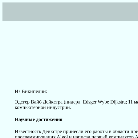
Из Википедии:
Эдсгер Вайб Дейкстра (нидерл. Edsger Wybe Dijkstra; 11 
компьютерной индустрии.
Научные достижения
Известность Дейкстре принесли его работы в области пр
программирования Algol и написал первый компилятор Al