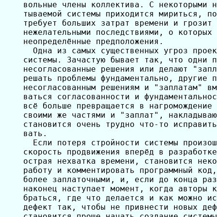
вольные члены коллектива. С некоторыми н
тываемой системы приходится мириться, по
требует больших затрат времени и грозит 
нежелательными последствиями, о которых 
неопределённые предположения.

  Одна из самых существенных угроз проек
системы. Зачастую бывает так, что одни п
несогласованные решения или делают "запл
решать проблемы фундаментально, другие п
несогласованным решениям и "заплатам" вм
ваться согласованности и фундаментальнос
всё больше превращается в нагромождение 
своими же частями и "заплат", накладываю
становится очень трудно что-то исправить
вать. 

  Если потеря стройности системы произош
скорость продвижения вперёд в разработке
острая нехватка времени, становится неко
работу и комментировать программный код,
более заплаточными, и, если до конца раз
наконец наступает момент, когда авторы к
браться, где что делается и как можно ис
дефект так, чтобы не привнести новых деф
становится проще начать создание системы