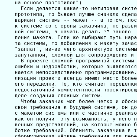
на основе прототипов").

  Если делается какая-то нетиповая систе
прототипа, то бывает лучше сначала сдела
вариант системы -- макет -- а потом, пос
к системе со стороны заказчика, не разви
ной системы, а начать делать её заново -
ления макета. Если же выбирают путь нара
та системы, то добавления к макету зачас
"заплат", из-за чего архитектура системы
запутанной, сложной для сопровождения и 
  В проекте сложной программной системы 
ошибки и недоработки, которые выявляются
нается непосредственно программирование.
лизации проекта всегда имеют место более
его переделки. Те, кто считает переделки
недостаточной компетентности проектировщ
деле создания сложных систем.

  Чтобы заказчик мог более чётко и обосн
свои требования к будущей системе, он до
с макетом системы или с частично реализо
как он получит эту возможность, у него н
венных представлений, на которые можно б
ботке требований. Обвинять заказчика в т
сформулировал чёткие требования или пере