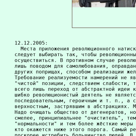
12.12.2005:

  Места приложения революционного натиск
следует выбирать так, чтобы революционны
осуществиться. В противном случае револю
лишь поводом для самолюбования, оправдан
других поприщах, способом реализации жел
Требование реализуемости намерений не яв
"чистой" позиции, следствием слабости, т
всего лишь переход от абстрактной идеи к
шибко революционистый деятель не являетс
последовательным, героичным и т. п., а с
верхностным, застрявшим в абстракциях. М
Надо очищать общество от дегенератов, но
смелее, принципиальнее "очиститель", тем
"нормальности" и тем более жёсткие меры 
кто окажется ниже этого порога. Самый ре
поскорее истребить большинство людей. В 