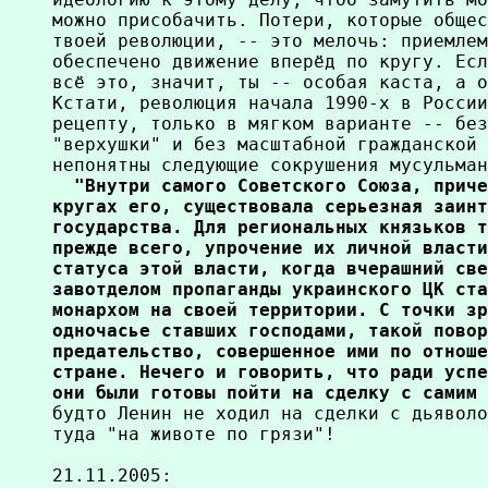
можно присобачить. Потери, которые общес
твоей революции, -- это мелочь: приемлем
обеспечено движение вперёд по кругу. Есл
всё это, значит, ты -- особая каста, а о
Кстати, революция начала 1990-х в России
рецепту, только в мягком варианте -- без
"верхушки" и без масштабной гражданской 
непонятны следующие сокрушения мусульман
  "Внутри самого Советского Союза, приче
кругах его, существовала серьезная заинт
государства. Для региональных князьков т
прежде всего, упрочение их личной власти
статуса этой власти, когда вчерашний све
завотделом пропаганды украинского ЦК ста
монархом на своей территории. С точки зр
одночасье ставших господами, такой повор
предательство, совершенное ими по отноше
стране. Нечего и говорить, что ради успе
они были готовы пойти на сделку с самим 
будто Ленин не ходил на сделки с дьяволо
туда "на животе по грязи"!

21.11.2005: