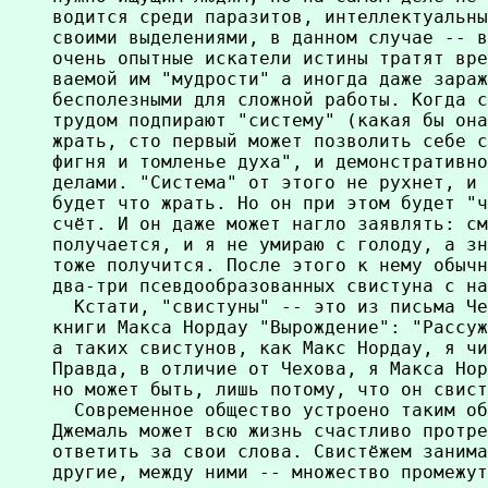
водится среди паразитов, интеллектуальны
своими выделениями, в данном случае -- в
очень опытные искатели истины тратят вре
ваемой им "мудрости" а иногда даже зараж
бесполезными для сложной работы. Когда с
трудом подпирают "систему" (какая бы она
жрать, сто первый может позволить себе с
фигня и томленье духа", и демонстративно
делами. "Система" от этого не рухнет, и 
будет что жрать. Но он при этом будет "ч
счёт. И он даже может нагло заявлять: см
получается, и я не умираю с голоду, а зн
тоже получится. После этого к нему обычн
два-три псевдообразованных свистуна с на
  Кстати, "свистуны" -- это из письма Че
книги Макса Нордау "Вырождение": "Рассуж
а таких свистунов, как Макс Нордау, я чи
Правда, в отличие от Чехова, я Макса Нор
но может быть, лишь потому, что он свист
  Современное общество устроено таким об
Джемаль может всю жизнь счастливо протре
ответить за свои слова. Свистёжем занима
другие, между ними -- множество промежут