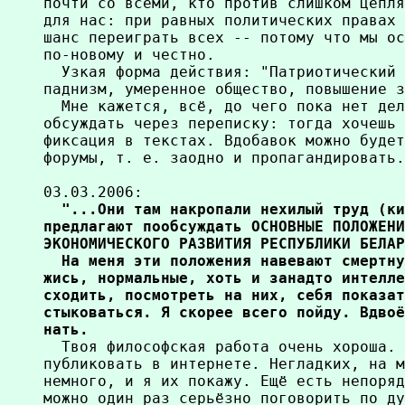
почти со всеми, кто против слишком цепля
для нас: при равных политических правах 
шанс переиграть всех -- потому что мы ос
по-новому и честно.

  Узкая форма действия: "Патриотический 
паднизм, умеренное общество, повышение з
  Мне кажется, всё, до чего пока нет дел
обсуждать через переписку: тогда хочешь 
фиксация в текстах. Вдобавок можно будет
форумы, т. е. заодно и пропагандировать.
03.03.2006:
  "...Они там накропали нехилый труд (ки
предлагают пообсуждать ОСНОВНЫЕ ПОЛОЖЕНИ
ЭКОНОМИЧЕСКОГО РАЗВИТИЯ РЕСПУБЛИКИ БЕЛАР
  На меня эти положения навевают смертну
жись, нормальные, хоть и занадто интелле
сходить, посмотреть на них, себя показат
стыковаться. Я скорее всего пойду. Вдвоё
нать.

  Твоя философская работа очень хороша. 
публиковать в интернете. Негладких, на м
немного, и я их покажу. Ещё есть непоряд
можно один раз серьёзно поговорить по ду