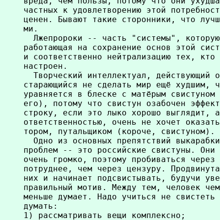
вреда, чем пользы, потому что они ухудша
частных к удовлетворению этой потребност
ценен. Бывают такие сторонники, что лучш
ми.

  Лжепророки -- часть "системы", которую
работающая на сохранение основ этой сист
и соответственно нейтрализацию тех, кто 
настроен.

  Творческий интеллектуал, действующий о
старающийся не сделать мир ещё худшим, ч
уравняется в блеске с матёрым свистуном 
его), потому что свистун озабочен эффект
строку, если это лыко хорошо выглядит, а
ответственностью, очень не хочет оказать
тором, путальщиком (короче, свистуном).

  Одно из основных препятствий выкарабки
проблем -- это российские свистуны. Они 
очень громко, поэтому пробиваться через 
потруднее, чем через цензуру. Продвинута
них и начинает подсвистывать, будучи уве
правильный мотив. Между тем, человек чем
меньше думает. Надо учиться не свистеть 
думать:

1) рассматривать вещи комплексно;
