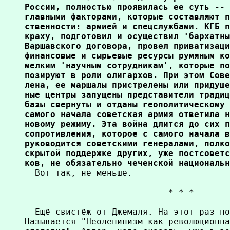
России, полностью проявилась ее суть -- 
главными факторами, которые составляют п
ственности: армией и спецслужбами. КГБ п
краху, подготовил и осуществил 'бархатны
Варшавского договора, провел приватизаци
финансовые и сырьевые ресурсы румяным ко
мелким 'научным сотрудникам', которые по
позируют в роли олигархов. При этом Сове
лена, ее маршалы пристрелены или придуше
ные центры запущены представители традиц
базы свернуты и отданы геополитическому 
самого начала советская армия ответила н
новому режиму. Эта война длится до сих п
сопротивления, которое с самого начала в
руководится советскими генералами, полко
скрытой поддержке других, уже постсоветс
ков, не обязательно чеченской национальн

  Вот так, не меньше.

                            * * *

  Ещё свистёж от Джемаля. На этот раз по
Называется "Неоленинизм как революционна