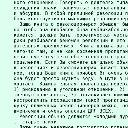
ного отношения. Говорить о деятелях типа
осуждения значит заниматься пропагандой 
и абсурда. В любой приличной революции п
боль конструктивно мыслящих революционер
  Ваша книга о революционерах обещает бы
но чтобы она вдобавок была публикабельно
кажется, должна быть теоретическая часть
рики разбирался феномен революции в его 
цательных проявлениях. Книга должна выгл
чего-то там, а не как косвенная пропаган
нения существующего общественного строя 
правления. Если Вы сможете детально объя
в революциях и революционерах бывает пра
ное, тогда Ваша книга приобретёт очень б
она будет просто мутить воду. А мути в н
хватает. Зажигательная пропаганда поверх
1) рискованна в уголовном отношении, 2) 
твенную полезность, 3) отталкивает думаю
настропалить посредством такой пропаганд
кучку пламенных революционеров можно, но
вменяемая и очень опасная ДЛЯ ВСЕХ.

  Революции обычно делаются молодыми дур
ют старые психи.

  Даже очень неважное государство полезн