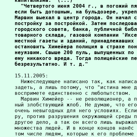
капитализма." (...)

  "Четвертого июня 2004 г., в погожий пя
если быть дотошным, на бульдозере, укреп
Марвин выехал в центр города. Он начал с
постройку за постройкой. Затем последова
городского совета, банка, публичной библ
товарного склада, газовой компании 'Иксе
местной газеты и зданий, принадлежавших 
остановить Химейера полиция в страхе пон
неуязвим. Свыше 200 пуль, выпущенных по 
ему никакого вреда. Тогда полицейские пе
безрезультатно. И т. д."
15.11.2005:

  Нижеследующее написано так, как написа
задеть, а лишь потому, что "истина мне д
воспримете единственно с любопытством.

  Марвин Химейер -- не революционер, а п
ный злобствующий жлоб. Не думаю, что его
очень невыгодных для него условиях. Если
ру, против разрушения окружающей среды п
другое дело, а так он всего лишь выражал
множества людей. И в конце концов нанёс 
том числе людям, которые к его проблеме 