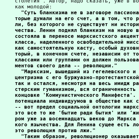
столетия". Автор, надо сказать, уже в во
как молодой:
  "Суть бланкизма не в заговоре пассиона
торые думали на его счет, а в том, что р
ли, без которого не существует ни истори
чества. Ленин поднял бланкизм на новую в
состояла в переносе марксистского акцент
класса, наделенного освободительной мисс
как самостоятельную касту, особый духовн
торый, в конечном счете, независим от то
классами или группами он должен пользова
ментов своего дела -- революции."

  "Марксизм, вышедший из гегелевского и 
центризма с его буржуазно-протестантской
так и остался, несмотря на весь имидж ра
стерским гуманизмом, вся ограниченность 
концовке 'Коммунистического Манифеста'. 
потенциала индивидуумов в обществе как с
-- вот предел социальной онтологии маркс
это все то же 'бытие ради бытия' или 'жи
ром уже за восемнадцать веков до Маркса 
кого язычества. Для Ленина сущее есть ло
это революция против лжи."

  "Таким образом, революционер оказывает