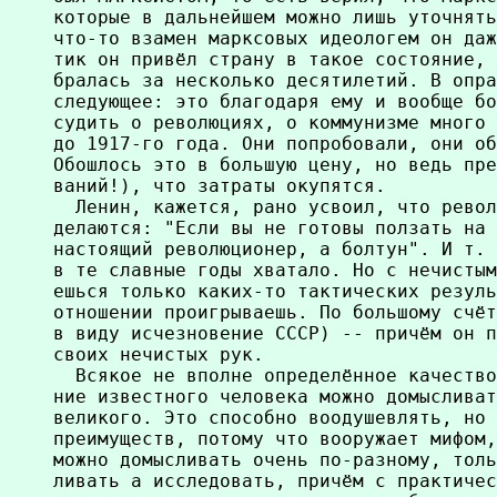
которые в дальнейшем можно лишь уточнять
что-то взамен марксовых идеологем он даж
тик он привёл страну в такое состояние, 
бралась за несколько десятилетий. В опра
следующее: это благодаря ему и вообще бо
судить о революциях, о коммунизме много 
до 1917-го года. Они попробовали, они об
Обошлось это в большую цену, но ведь пре
ваний!), что затраты окупятся.

  Ленин, кажется, рано усвоил, что револ
делаются: "Если вы не готовы ползать на 
настоящий революционер, а болтун". И т. 
в те славные годы хватало. Но с нечистым
ешься только каких-то тактических резуль
отношении проигрываешь. По большому счёт
в виду исчезновение СССР) -- причём он п
своих нечистых рук.

  Всякое не вполне определённое качество
ние известного человека можно домысливат
великого. Это способно воодушевлять, но 
преимуществ, потому что вооружает мифом,
можно домысливать очень по-разному, толь
ливать а исследовать, причём с практичес