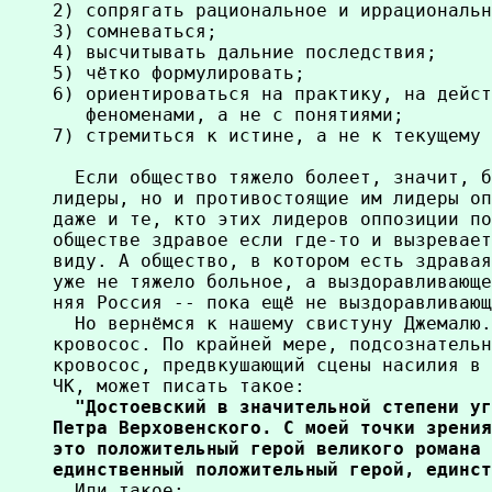
2) сопрягать рациональное и иррациональн
3) сомневаться;

4) высчитывать дальние последствия;

5) чётко формулировать;

6) ориентироваться на практику, на дейст
   феноменами, а не с понятиями;

7) стремиться к истине, а не к текущему 
  Если общество тяжело болеет, значит, б
лидеры, но и противостоящие им лидеры оп
даже и те, кто этих лидеров оппозиции по
обществе здравое если где-то и вызревает
виду. А общество, в котором есть здравая
уже не тяжело больное, а выздоравливающе
няя Россия -- пока ещё не выздоравливающ
  Но вернёмся к нашему свистуну Джемалю.
кровосос. По крайней мере, подсознательн
кровосос, предвкушающий сцены насилия в 
ЧК, может писать такое:
  "Достоевский в значительной степени уг
Петра Верховенского. С моей точки зрения
это положительный герой великого романа 
единственный положительный герой, единст

  Или такое: