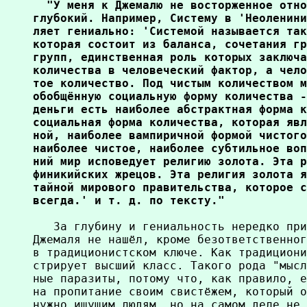
  "У меня к Джемалю не восторженное отно
глубокий. Например, Систему в 'Неоленини
ляет гениально: 'Системой называется так
которая состоит из баланса, сочетания гр
групп, единственная роль которых заключа
количества в человеческий фактор, а чело
тое количество. Под чистым количеством м
обобщённую социальную форму количества -
деньги есть наиболее абстрактная форма к
социальная форма количества, которая явл
ной, наиболее вампиричной формой чистого
наиболее чистое, наиболее субтильное воп
ний мир исповедует религию золота. Эта р
финикийских жрецов. Эта религия золота я
тайной мирового правительства, которое с
всегда.' и т. д. по тексту."
   За глубину и гениальность нередко при
Джемаля не нашёл, кроме безответственног
в традиционистском ключе. Как традициони
стрирует высший класс. Такого рода "мысл
ные паразиты, потому что, как правило, е
на пропитание своим свистёжем, который о
нужно ищущим людям, но на самом деле не 