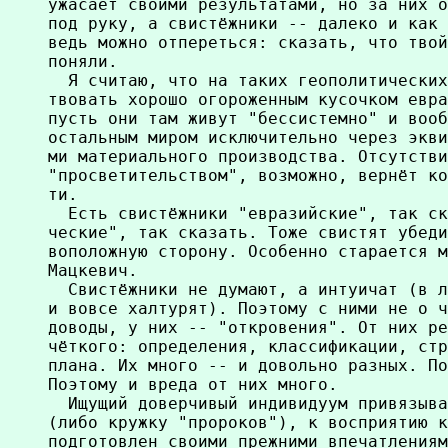
ужасает своими результатами, но за них о
под руку, а свистёжники -- далеко и как 
ведь можно отпереться: сказать, что твой
поняли.

  Я считаю, что на таких геополитических
твовать хорошо огороженным кусочком евра
пусть они там живут "бессистемно" и вооб
остальным миром исключительно через экви
ми материального производства. Отсутстви
"просветительством", возможно, вернёт ко
ти.

  Есть свистёжники "евразийские", так ск
ческие", так сказать. Тоже свистят убеди
воположную сторону. Особенно старается м
Мацкевич.

  Свистёжники не думают, а интуичат (в л
и вовсе халтурят). Поэтому с ними не о ч
доводы, у них -- "откровения". От них ре
чёткого: определения, классификации, стр
плана. Их много -- и довольно разных. По
Поэтому и вреда от них много.

  Ищущий доверчивый индивидуум привязыва
(либо кружку "пророков"), к восприятию к
подготовлен своими прежними впечатлениям