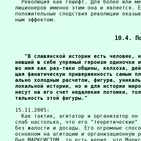
  Революция как гешефт. Для более или ме
люционеров именно этим она и является. Е
положительные следствия революции оказыв
ным эффектом.

10.4. П
   "В славянской истории есть человек, н
нивший в себе упрямый героизм одиночки и
во имя как раз-таки общины, колхоза, дей
щая фанатическую приверженность самым пл
ально холодным расчетом, фигура, уникаль
локальной истории, но и для истории миро
несут на его счет недалекие потомки, тол
тальность этой фигуры."
15.11.2005:

  Как тактик, агитатор и организатор он 
слаб настолько, что его "теоретические" 
без жалости и досады. Его огромные спосо
основном на агитацию и организационную р
был МАРКСИСТОМ, то есть верил, что Маркс