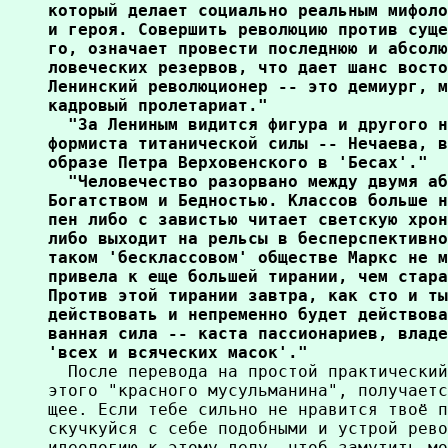
который делает социально реальным мифоло
и героя. Совершить революцию против суще
го, означает провести последнюю и абсолю
ловеческих резервов, что дает шанс восто
Ленинский революционер -- это демиург, м
кадровый пролетариат."

  "За Лениным видится фигура и другого н
формиста титанической силы -- Нечаева, в
образе Петра Верховенского в 'Бесах'."

  "Человечество разорвано между двумя аб
Богатством и Бедностью. Классов больше н
пен либо с завистью читает светскую хрон
либо выходит на рельсы в бесперспективно
таком 'бесклассовом' обществе Маркс не м
привела к еще большей тирании, чем стара
Против этой тирании завтра, как сто и ты
действовать и непременно будет действова
ванная сила -- каста пассионариев, владе
'всех и всяческих масок'."

  После перевода на простой практический
этого "красного мусульманина", получаетс
щее. Если тебе сильно не нравится твоё п
скучкуйся с себе подобными и устрой рево
идеологию к этому делу, чтоб замутить мо