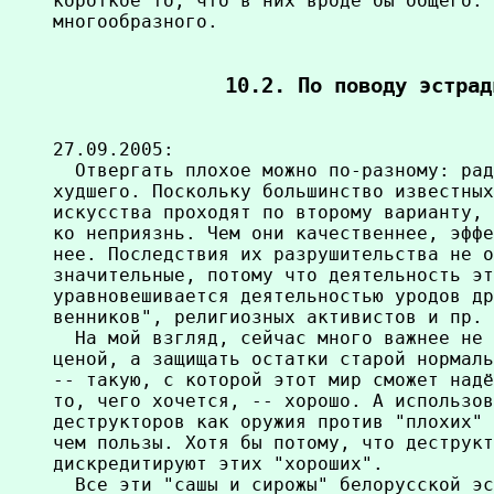
короткое то, что в них вроде бы общего. 
многообразного.

10.2. По поводу эстрад
27.09.2005:

  Отвергать плохое можно по-разному: рад
худшего. Поскольку большинство известных
искусства проходят по второму варианту, 
ко неприязнь. Чем они качественнее, эффе
нее. Последствия их разрушительства не о
значительные, потому что деятельность эт
уравновешивается деятельностью уродов др
венников", религиозных активистов и пр.

  На мой взгляд, сейчас много важнее не 
ценой, а защищать остатки старой нормаль
-- такую, с которой этот мир сможет надё
то, чего хочется, -- хорошо. А использов
деструкторов как оружия против "плохих" 
чем пользы. Хотя бы потому, что деструкт
дискредитируют этих "хороших".

  Все эти "сашы и сирожы" белорусской эс