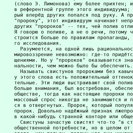
(слово Э. Лимонова) ему более приятен; и
в референтной группе этого индивидуума; 
рый вперёд других попался под руку. А пр
"пророку", этот индивидуум начинает непр
других "пророков" -- тех, чей полив отли
Я говорю о поливе, а не о речи, потому ч
строится больше по правилам пропаганды, 
го исследования.

  Разумеется, на одной лишь рациональнос
мировоззрение невозможно: где-то придётс
щениями. Но у "пророков" оказывается зна
нальности, чем можно было бы обеспечить.

  Называть свистунов пророками без кавыч
у этого слова есть положительный оттенок
тельные. Эти люди выстраивают свой полив
больше внимания, был востребован, обеспе
обществе, тогда как настоящие пророки по
массовый спрос никогда не занимаются и п
ся в отвергнутых. Пророк, который популя
пророк. Довольно надёжный признак лжепро
в какой-нибудь странной конторе или обще
  Свистуны зачастую свистят что-то "в ст
общественной потребности, но в целом от 