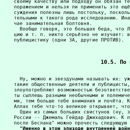
своему качеству или подходу он обязан те
поражением и нельзя ли применить это ещё
суждения полезны лишь постольку, посколь
тельными к такого рода исследованию. Ина
чае занимательная болтовня.

  Вообще говоря, это большая беда, что Л
цию и т. п. никто серьёзно не изучает: в
публицистику (одни ЗА, другие ПРОТИВ).

10.5. По 
  Ну, можно и звездунами называть их: уж
такие общественные деятели и публицисты,
злоупотребляют возможностью безответстве
ты сыплешь разными необычными и полемиче
ми, тем больше тебе внимания и почёта. К
Аллах тебе что-то великое открывает, что
  Один из самых больших свистунов (ну, з
России -- Джемаль Гейдар Джихадович. К п
после Беслана" можно прочесть следующую 
  "Именно в этом эпизоде внутренней войн