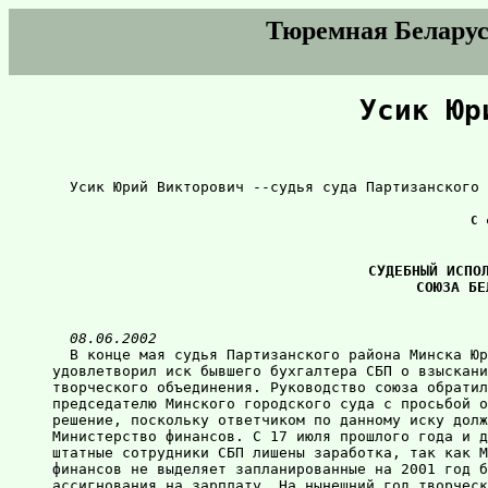
Тюремная Беларус
Усик Юр
  Усик Юрий Викторович --судья суда Партизанского 
С 
СУДЕБНЫЙ ИСПОЛ
СОЮЗА БЕ
08.06.2002
  В конце мая судья Партизанского района Минска Юр
удовлетворил иск бывшего бухгалтера СБП о взыскани
творческого объединения. Руководство союза обратил
председателю Минского городского суда с просьбой о
решение, поскольку ответчиком по данному иску долж
Министерство финансов. С 17 июля прошлого года и д
штатные сотрудники СБП лишены заработка, так как М
финансов не выделяет запланированные на 2001 год б
ассигнования на зарплату. На нынешний год творческ