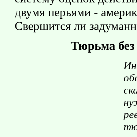
двумя перьями - амери
Свершится ли задуманно
Тюрьма без 
Ин
об
ск
ну
ре
тю