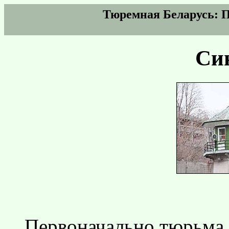
Тюремная Беларусь: 
Си
Первоначально тюрьма 