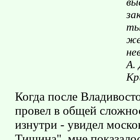
вы
за
ты
же
не
А.
Кр
Когда после Владивосто
провел в общей сложнос
изнутри - увидел моск
Тишина", мне показалос