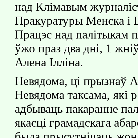
над Клiмавым журналiст
Пракуратуры Менска i 
Працэс над палiтыкам п
ўжо праз два днi, 1 жн
Алена Iллiна.
Невядома, цi прызнаў А
Невядома таксама, якi р
адбываць пакаранне пал
якасцi грамадскага аба
была прысутнiчаць жонк