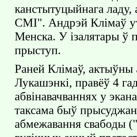
канстытуцыйнага ладу,
СМI". Андрэй Клiмаў у
Менска. У iзалятары ў 
прыступ.
Раней Клiмаў, актыўны
Лукашэнкi, правёў 4 га
абвiнавачваннях у экан
таксама быў прысуджан
абмежавання свабоды ("