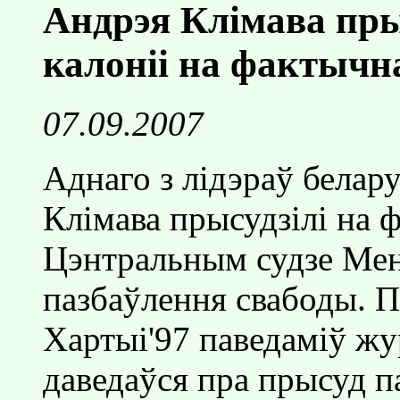
Андрэя Клiмава прыс
калонii на фактычн
07.09.2007
Аднаго з лiдэраў белар
Клiмава прысудзiлi на 
Цэнтральным судзе Мен
пазбаўлення свабоды. П
Хартыi'97 паведамiў жур
даведаўся пра прысуд п