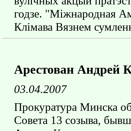
вулiчных акцый пратэст
годзе. "Мiжнародная А
Клiмава Вязнем сумлен
Арестован Андрей 
03.04.2007
Прокуратура Минска об
Совета 13 созыва, быв