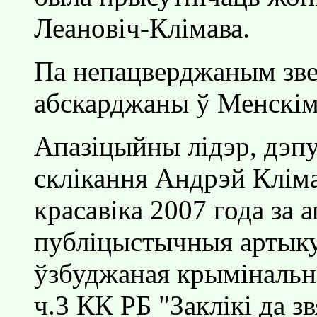
Леановiч-Клiмава.
Па непацверджаным зве
абскарджаны ў Менскiм 
Апазiцыйны лiдэр, дэпу
склiкання Андрэй Клiм
красавiка 2007 года за 
публiцыстычныя артыку
ўзбуджаная крымiнальна
ч.3 КК РБ "Заклiкi да 