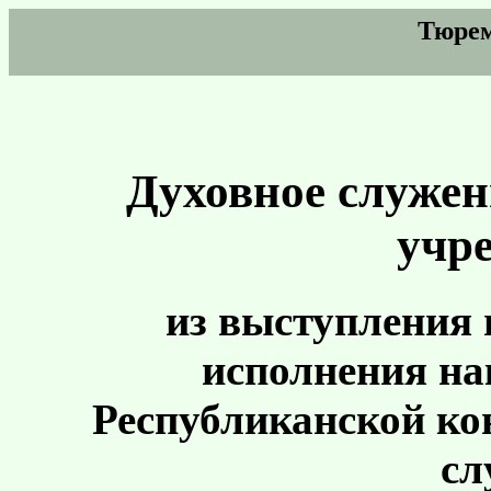
Тюрем
Духовное служен
учр
из выступления
исполнения н
Республиканской к
сл