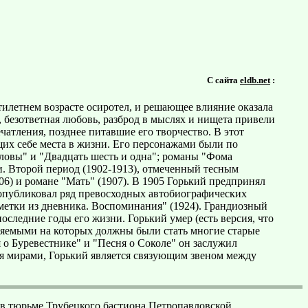
С сайта
eldb.net
:
илетнем возрасте осиротел, и решающее влияние оказала
, безответная любовь, разброд в мыслях и нищета привели
чатления, позднее питавшие его творчество. В этот
щих себе места в жизни. Его персонажами были по
рловы" и "Двадцать шесть и одна"; романы "Фома
и. Второй период (1902-1913), отмеченный тесным
06) и романе "Мать" (1907). В 1905 Горький предпринял
 опубликовал ряд превосходных автобиографических
Заметки из дневника. Воспоминания" (1924). Грандиозный
следние годы его жизни. Горький умер (есть версия, что
иняемыми на которых должны были стать многие старые
о Буревестнике" и "Песня о Соколе" он заслужил
я мирами, Горький является связующим звеном между
л в тюрьме Трубецкого бастиона Петропавловской