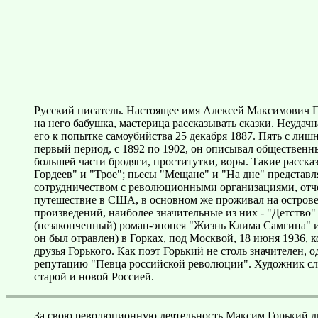
Русский писатель. Настоящее имя Алексей Максимович Пе
на него бабушка, мастерица рассказывать сказки. Неудач
его к попытке самоубийства 25 декабря 1887. Пять с лиш
первый период, с 1892 по 1902, он описывал общественн
большей части бродяги, проститутки, воры. Такие расск
Гордеев" и "Трое"; пьесы "Мещане" и "На дне" представ
сотрудничеством с революционными организациями, отчетл
путешествие в США, в основном же проживал на острове 
произведений, наиболее значительные из них - "Детство"
(незаконченный) роман-эпопея "Жизнь Клима Самгина" и 
он был отравлен) в Горках, под Москвой, 18 июня 1936,
друзья Горького. Как поэт Горький не столь значителен
репутацию "Певца российской революции". Художник сло
старой и новой Россией.
За свою революционную деятельность Максим Горький два