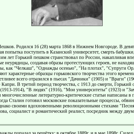
шков. Родился 16 (28) марта 1868 в Нижнем Новгороде. В девят
ная попытка поступить в Казанский университет, смерть бабушки
ним лет Горький пешком странствовал по России, накапливая впе
ые неурядицы, создавая образы протестующих героев, не находя
азы, как "Челкаш", "Однажды осенью", "На плотах", "Супруги О
ляют характерные образцы горьковского творчества этого времен
ивее всего отразился в пьесах "Дачники" (1905) и "Враги" (19
Капри. В третий период творчества, с 1913 до смерти, Горький
 (1913-1914), "В людях" (1916), "Мои университеты" (1923) и "
многочисленные литературно-критические статьи написаны в по
 когда Сталин готовил московские показательные процессы, обв
, однако своими вдохновенными революционными стихами "Песня 
ва, социалист и романтический реалист, посредник между двум
жды попадал за решётку: в октябре 1889г. и в мае 1898г. Сиде