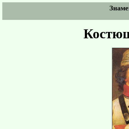
Знаме
Костю