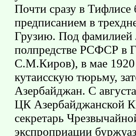
Почти сразу в Тифлисе 
предписанием в трехдн
Грузию. Под фамилией 
полпредстве РСФСР в Г
С.М.Киров), в мае 1920
кутаисскую тюрьму, зат
Азербайджан. С август
ЦК Азербайджанской КП
секретарь Чрезвычайно
экспроприации буржуа