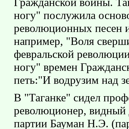
Гражданской войны. Та
ногу" послужила основ
революционных песен и
например, "Воля сверш
февральской революции
ногу" времен Гражданс
петь:"И водрузим над з
В "Таганке" сидел про
революционер, видный 
партии Бауман Н.Э. (па