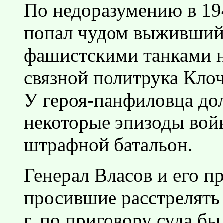
По недоразумению в 19
попал чудом выживший 
фашистскими танками н
связной политрука Кло
У героя-панфиловца дол
некоторые эпизоды вой
штрафной батальон.
Генерал Власов и его п
просившие расстрелять и
г. по приговору суда б