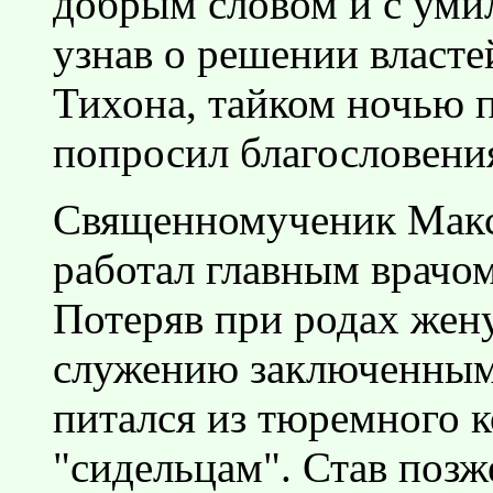
добрым словом и с умил
узнав о решении власте
Тихона, тайком ночью п
попросил благословения
Священномученик Макс
работал главным врачо
Потеряв при родах жену
служению заключенным:
питался из тюремного к
"сидельцам". Став поз