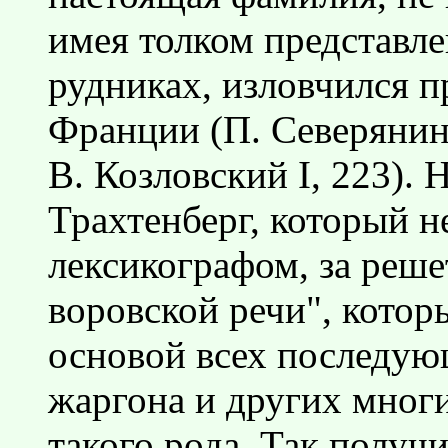
имея толком представл
рудниках, изловчился п
Франции (П. Северянин.
В. Козловский I, 223). 
Трахтенберг, который 
лексикографом, за реше
воровской речи", котор
основой всех последую
жаргона и других мног
такого рода. Так получ