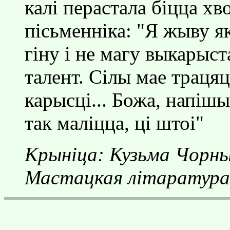
калi перастала бiцца хво
пiсьменнiка: "Я жыву як
гiну i не магу выкарыст
талент. Сiлы мае траця
карысцi... Божа, напiшы
так малiцца, цi штоi"
Крынiца: Кузьма Чорны
Мастацкая лiтаратура,