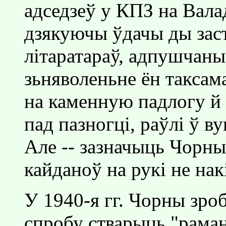
адседзеў у КПЗ на Вала
дзякуючы ўдачы ды зас
лiтаратараў, адпушчаны
зьняволеньне ён таксама
на каменную падлогу й з
пад пазногцi, раўлi ў в
Але -- зазначыць Чорны 
кайданоў на рукi не накi
У 1940-я гг. Чорны зр
спробу стварыць "раман