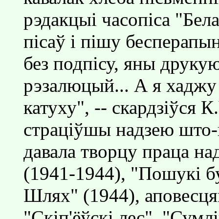
рэдакцыi часопiса "Бела
пiсаў i пiшу бесперап
без подпiсу, яны друку
рэзалюцый... А я хаджу
катуху", -- скардзiўся
страцiўшы надзею што-
давала творцу праца над
(1941-1944), "Пошукi б
Шлях" (1944), аповесця
"Скiп'ёўскi лес", "Сумл