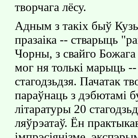
творчага лёсу.
Адным з такiх быў Куз
празаiка -- стварыць "р
Чорны, з свайго Божага
мог ня толькi марыць -
стагодзьдзя. Пачатак т
параўнаць з дэбютамi 
лiтаратуры 20 стагодзь
ляўрэатаў. Ён практыка
iмпрэсiянiзме, экспэрым