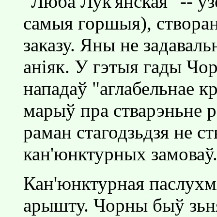
"Люба Лук'янская" -- у
самыя горшыя), створа
заказу. Яны не задаваль
анiяк. У гэтыя гады Чо
нападаў "аглабельнае к
марыў пра стварэньне р
раман стагодзьдзя не с
кан'юнктурных замоваў
Кан'юнктурная паслухм
арышту. Чорны быў зьня