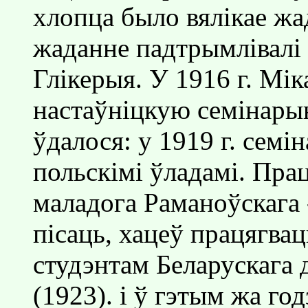
хлопца было вялiкае жа
жаданне падтрымлiвалi б
Глiкерыя. У 1916 г. Мi
настаўнiцкую семiнары
ўдалося: у 1919 г. сем
польскiмi ўладамi. Прац
маладога Раманоўскага 
пiсаць, хацеў працягвац
студэнтам Беларускага 
(1923). i ў гэтым жа год