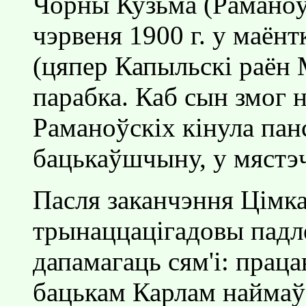
Чорны Кузьма (Раманоўс
чэрвеня 1900 г. у маёнт
(цяпер Капыльскi раён М
парабка. Каб сын змог н
Раманоўскiх кiнула пан
бацькаўшчыну, у мястэч
Пасля заканчэння Цiмка
трынаццацiгадовы пад
дапамагаць сям'i: праца
бацькам Карлам наймаўс