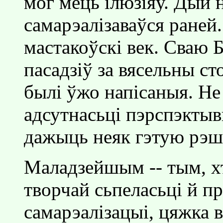
мог мець iлюзiяў. Дый н
самарэалiзаваўся раней
мастакоўскi век. Сваю Б
пасадзiў за вясельны с
былi ўжо напiсаныя. Не
адсутнасьцi пэрспэктыв
дажыць неяк гэтую рэш
Маладзейшым -- тым, хт
творчай сьпеласьцi й п
самарэалiзацыi, цяжка 