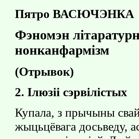
Пятро ВАСЮЧЭНКА
Фэномэн лiтаратурна
нонканфармiзм
(Отрывок)
2. Iлюзii сэрвiлiстых
Купала, з прычыны свайг
жыцьцёвага досьведу, ас