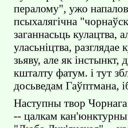
пералому", ужо напалов
псыхалягiчна "чорнаўскi
заганнасьць кулацтва, а
уласьнiцтва, разглядае
зьяву, але як iнстынкт,
кшталту фатум. i тут зб
досьведам Гаўптмана, i
Наступны твор Чорнага 
-- цалкам кан'юнктурны