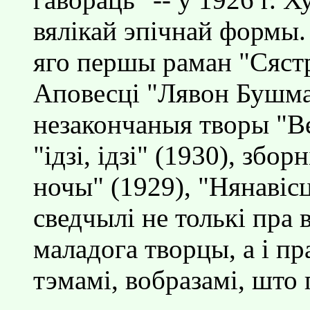
вялiкай эпiчнай формы.
яго першы раман "Сястра
Аповесцi "Лявон Бушмар
незакончаныя творы "Ве
"iдзi, iдзi" (1930), збо
ночы" (1929), "Нянавiсц
сведчылi не толькi пра
маладога творцы, а i пр
тэмамi, вобразамi, што 