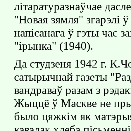
лiтаратуразнаўчае дасл
"Новая зямля" згарэлi 
напiсанага ў гэты час за
"iрынка" (1940).
Да студзеня 1942 г. К.
сатырычнай газеты "Раз
вандраваў разам з рэда
Жыццё ў Маскве не прын
было цяжкiм як матэрыя
кавалак хлеба пiсьменнi