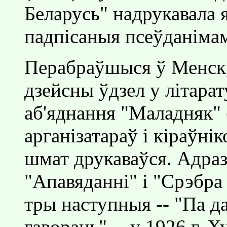
Беларусь" надрукавала 
падпiсаныя псеўданiма
Перабраўшыся ў Менск,
дзейсны ўдзел у лiтара
аб'яднання "Маладняк" 
арганiзатараў i кiраўн
шмат друкаваўся. Адразу
"Апавяданнi" i "Срэбра ж
тры наступныя -- "Па да
гавораць" -- у 1926 г. Х