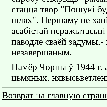
стацца твор "Пошукi б
шлях". Першаму не хапi
асабiстай перажытасьцi
паводле сваёй задумы,- 
незавершаным.
Памёр Чорны ў 1944 г. 
цьмяных, нявысьветлены
Возврат на главную стран