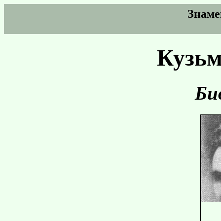
Знаме
Кузь
Би