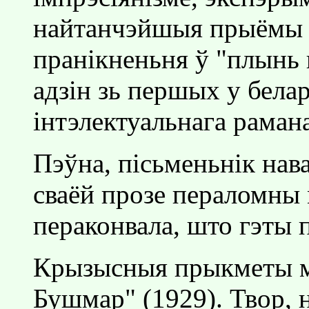
найтанчэйшыя прыёмы п
пранiкненьня ў "плынь 
адзiн зь першых у бела
iнтэлектуальнага рамана
Пэўна, пiсьменьнiк нава
сваёй прозе пераломны
пераконвала, што гэты п
Крызысныя прыкметы м
Бушмар" (1929). Твор, н