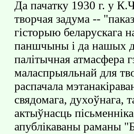
Да пачатку 1930 г. у К
творчая задума -- "пака
гiсторыю беларускага на
паншчыны i да нашых д
палiтычная атмасфера г
маласпрыяльнай для тво
распачала мэтанакiрава
свядомага, духоўнага, т
актыўнасць пiсьменнiка
апублiкаваны раманы "