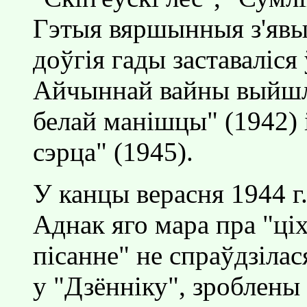
Гэтыя вяршынныя з'явы 
доўгiя гады заставалiся
Айчыннай вайны выйшлi
белай манiшцы" (1942) 
сэрца" (1945).
У канцы верасня 1944 г
Аднак яго мара пра "цiх
пiсанне" не спраўдзiлас
у "Дзённiку", зроблены 2