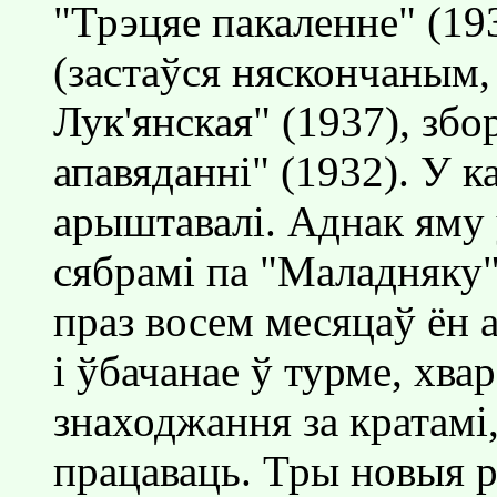
"Трэцяе пакаленне" (19
(застаўся няскончаным,
Лук'янская" (1937), збо
апавяданнi" (1932). У к
арыштавалi. Аднак яму 
сябрамi па "Маладняку
праз восем месяцаў ён 
i ўбачанае ў турме, хва
знаходжання за кратамi
працаваць. Тры новыя р