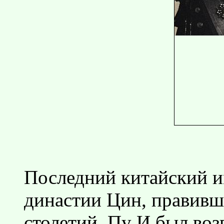
Последний китайский и
династии Цин, правивш
столетий, Пу И был возв