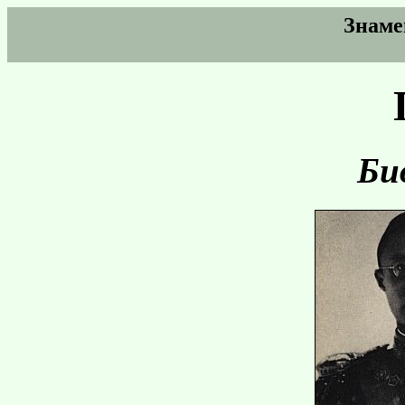
Знаме
Би