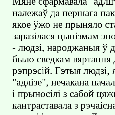
Мяне сфармавала "адлiг
належаў да першага пак
якое ўжо не прыняло ста
заразiлася цынiзмам эп
- людзi, народжаныя ў д
было сведкам вяртання 
рэпрэсiй. Гэтыя людзi,
"адлiзе", нечакана пача
i прыносiлi з сабой цяж
кантраставала з рэчаiсн