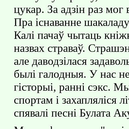
цукар. За адзiн раз мог
Пра iснаванне шакаладу
Калi пачаў чытаць кнiжк
назвах страваў. Страшэн
але даводзiлася задавол
былi галодныя. У нас н
гiсторыi, раннi сэкс. 
спортам i захаплялiся л
спявалi песнi Булата А