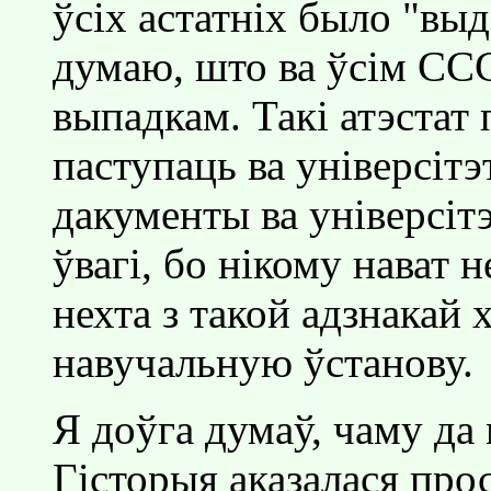
ўсiх астатнiх было "выд
думаю, што ва ўсiм ССС
выпадкам. Такi атэстат 
паступаць ва унiверсiтэ
дакументы ва унiверсiтэ
ўвагi, бо нiкому нават 
нехта з такой адзнакай
навучальную ўстанову.
Я доўга думаў, чаму да 
Гiсторыя аказалася про