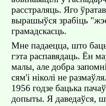
расстраляць. Яго ўратав
вырашыўся зрабiць "жэс
грамадскасць.
Мне падаецца, што баць
гэта распавядаць. Ён ма
малы, але добра запомнi
сям'i нiколi не размаўля
1956 годзе бацька пачаў
допыты. Я даведаўся, ш