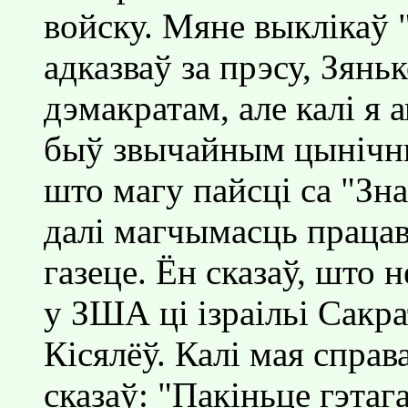
войску. Мяне выклiкаў "
адказваў за прэсу, Зянь
дэмакратам, але калi я 
быў звычайным цынiчны
што магу пайсцi са "Зн
далi магчымасць працав
газеце. Ён сказаў, што 
у ЗША цi iзраiльi Сакр
Кiсялёў. Калi мая справа
сказаў: "Пакiньце гэтага