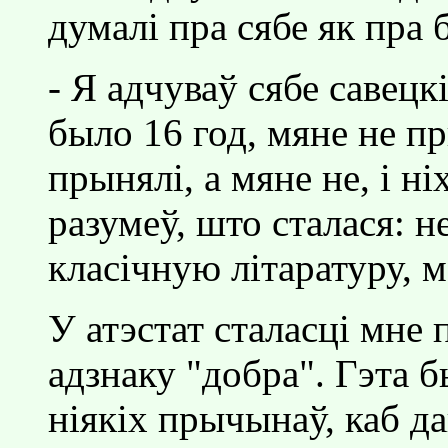
думалi пра сябе як пра 
- Я адчуваў сябе савецк
было 16 год, мяне не пр
прынялi, а мяне не, i н
разумеў, што сталася: н
класiчную лiтаратуру, 
У атэстат сталасцi мне 
адзнаку "добра". Гэта б
нiякiх прычынаў, каб д