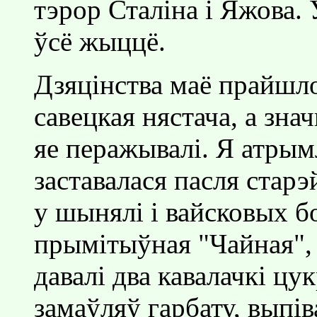
тэрор Сталiна i Яжова. 
ўсё жыццё.
Дзяцiнства маё прайшло
савецкая нястача, а зна
яе перажывалi. Я атрым
заставалася пасля стар
у шынялi i вайсковых б
прымiтыўная "Чайная", 
давалi два кавалачкi цук
замаўляў гарбату, выпiв