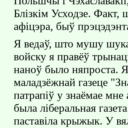
Польшчы i Чэхаславакii,
Блiзкiм Усходзе. Факт, 
афiцэра, быў прэцэдэнт
Я ведаў, што мушу шука
войску я правёў трынац
наноў было няпроста. 
маладзёжнай газеце "Зн
патрапiў у знаёмае мне 
была лiберальная газета
паставiла крыжык. У вял