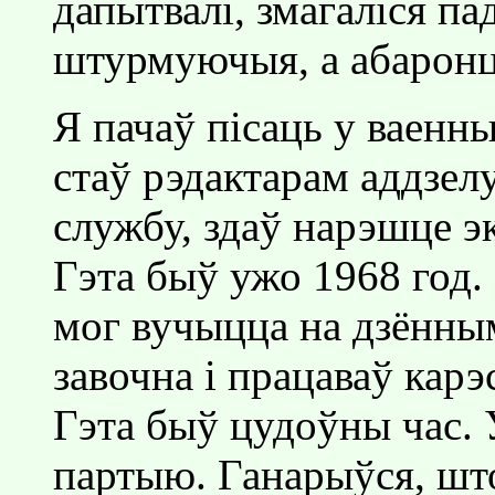
дапытвалi, змагалiся па
штурмуючыя, а абарон
Я пачаў пiсаць у ваенны
стаў рэдактарам аддзел
службу, здаў нарэшце э
Гэта быў ужо 1968 год.
мог вучыцца на дзённым
завочна i працаваў кар
Гэта быў цудоўны час. 
партыю. Ганарыўся, што