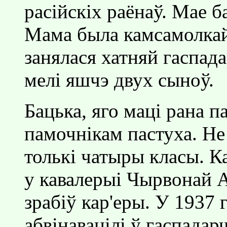
расiйскiх раёнаў. Мае ба
Мама была камсамолкай
занялася хатняй гаспада
мелi яшчэ двух сыноў.
Бацька, яго мацi рана п
памочнiкам пастуха. Не
толькi чатыры класы. 
у кавалерыi Чырвонай Ар
зрабiў кар'еры. У 1937 
абвiнавацiлi ў гаспада