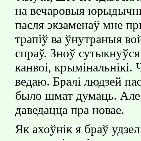
на вечаровыя юрыдычны
пасля экзаменаў мне пр
трапiў ва ўнутраныя во
спраў. Зноў сутыкнуўся
канвоi, крымiнальнiкi. 
ведаю. Бралi людзей па
было шмат думаць. Але 
даведацца пра новае.
Як ахоўнiк я браў удзел 