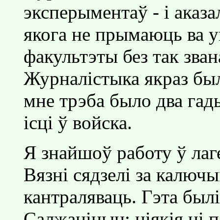
эксперыментаў - i аказал
якога не прымаюць ва у
факультэты без так зва
Журналiстыка якраз был
мне трэба было два гад
iсцi ў войска.
Я знайшоў работу ў лаг
Вязнi сядзелi за калючы
кантраляваць. Гэта былi
Салжанiцын: нiякiя нi п