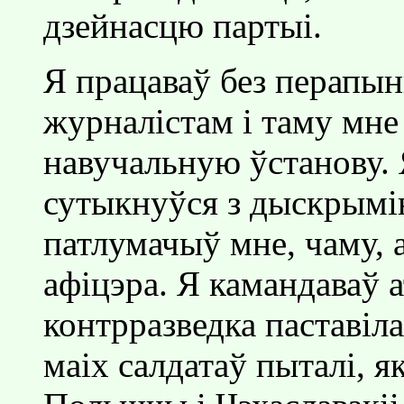
дзейнасцю партыi.
Я працаваў без перапын
журналiстам i таму мне
навучальную ўстанову. 
сутыкнуўся з дыскрымi
патлумачыў мне, чаму, а
афiцэра. Я камандаваў а
контрразведка паставiла
маiх салдатаў пыталi, я