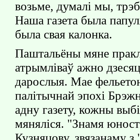
возьме, думалi мы, трэб
Наша газета была папул
была свая калонка.
Паштальёны мяне праклi
атрымлiваў ажно дзесяц
дарослыя. Мае фельетон
палiтычнай эпохi Брэжн
адну газету, кожны выб
мянялiся. "Знамя юност
Кузняцову, звязанаму з 