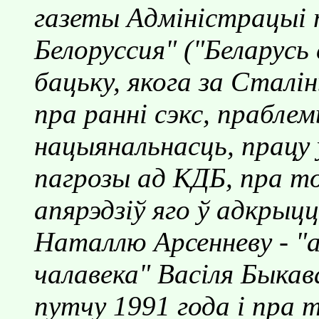
газеты Адмiнiстрацыi 
Белоруссия" ("Беларусь 
бацьку, якога за Сталi
пра раннi сэкс, прабле
нацыянальнасць, працу 
пагрозы ад КДБ, пра то
апярэдзiў яго ў адкрыц
Наталлю Арсенневу - "
чалавека" Васiля Быкав
путчу 1991 года i пра 