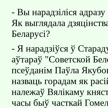
- Вы нарадзiлiся адразу
Як выглядала дзяцiнства
Беларусi?
- Я нарадзiўся ў Старад
аўтараў "Советской Бел
псеўданiм Паўла Якубов
назваць горадам як расi
належаў Вялiкаму княств
часы быў часткай Гоме