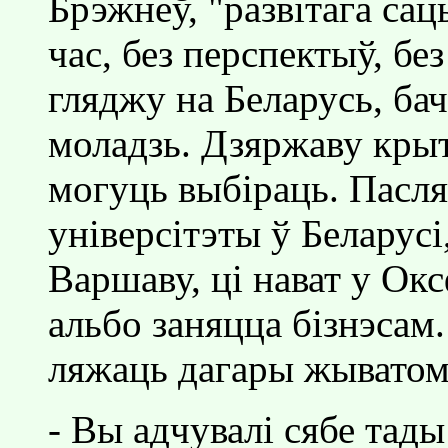
Брэжнеў, "развiтага са
час, без перспектыў, бе
гляджу на Беларусь, ба
моладзь. Дзяржаву кры
могуць выбiраць. Пасл
унiверсiтэты ў Беларусi
Варшаву, цi нават у Ок
альбо заняцца бiзнэсам
ляжаць дагары жыватом
- Вы адчувалi сябе тады