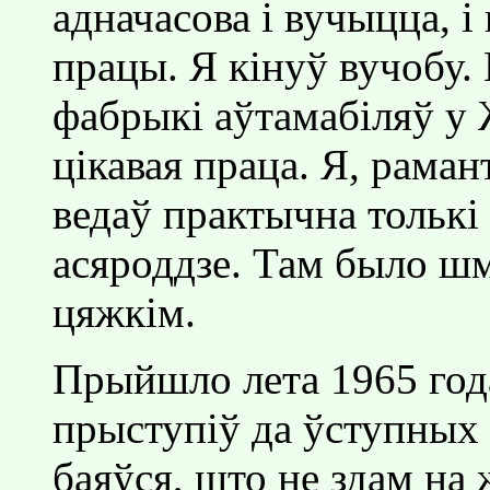
адначасова i вучыцца, i
працы. Я кiнуў вучобу.
фабрыкi аўтамабiляў у 
цiкавая праца. Я, рама
ведаў практычна толькi 
асяроддзе. Там было шм
цяжкiм.
Прыйшло лета 1965 года 
прыступiў да ўступных 
баяўся, што не здам на