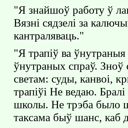
"Я знайшоў работу ў ла
Вязнi сядзелi за калючы
кантраляваць."
"Я трапiў ва ўнутраныя
ўнутраных спраў. Зноў
светам: суды, канвоi, к
трапiўi Не ведаю. Бралi
школы. Не трэба было ш
таксама быў шанс, каб д