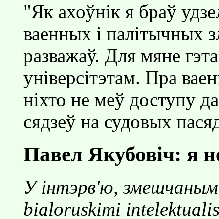
"Як ахоўнiк я браў удзел
ваенных i палiтычных з
разважаў. Для мяне гэта
унiверсiтэтам. Пра ваен
нiхто не меў доступу да
сядзеў на судовых пася
Павел Якубовiч: я н
У iнтэрв'ю, змешчаным 
bialoruskimi intelektual