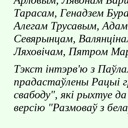
Тарасам, Генадзем Бура
Алегам Трусавым, Адам
Севярынцам, Валянцiна
Ляховiчам, Пятром Ма
Тэкст iнтэрв'ю з Паўла
прадастаўлены Рацыi г
свабоду", якi рыхтуе д
версiю "Размоваў з бела