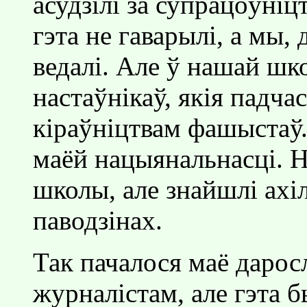
асудзiлi за супрацоўнiц
гэта не гаварылi, а мы, 
ведалi. Але ў нашай шк
настаўнiкаў, якiя падча
кiраўнiцтвам фашыстаў.
маёй нацыянальнасцi. Н
школы, але знайшлi ахiл
паводзiнах.
Так пачалося маё дарос
журналiстам, але гэта 