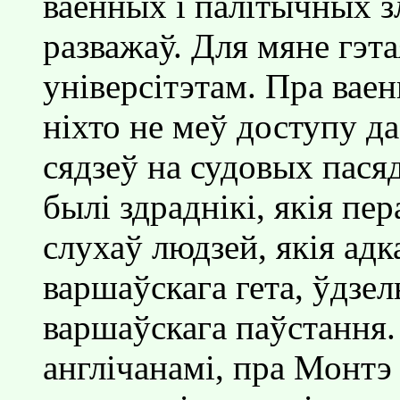
ваенных i палiтычных з
разважаў. Для мяне гэта
унiверсiтэтам. Пра ваен
нiхто не меў доступу да
сядзеў на судовых пас
былi здраднiкi, якiя пе
слухаў людзей, якiя адк
варшаўскага гета, ўдзел
варшаўскага паўстання.
англiчанамi, пра Монтэ 