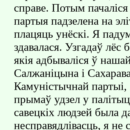
справе. Потым пачалiся
партыя падзелена на элiт
плацяць унёскi. Я падум
здавалася. Узгадаў лёс б
якiя адбывалiся ў нашай
Салжанiцына i Сахарава
Камунiстычнай партыi,
прымаў удзел у палiты
савецкiх людзей была да
несправядлiвасць, я не 