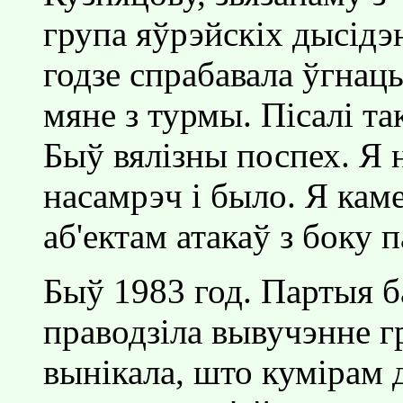
група яўрэйскiх дысiдэ
годзе спрабавала ўгнаць
мяне з турмы. Пiсалi та
Быў вялiзны поспех. Я н
насамрэч i было. Я каме
аб'ектам атакаў з боку п
Быў 1983 год. Партыя б
праводзiла вывучэнне г
вынiкала, што кумiрам 