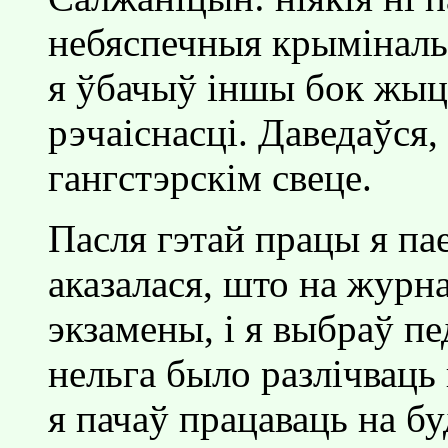
небяспечныя крымiналь
я ўбачыў iншы бок жыц
рэчаiснасцi. Даведаўся,
гангстэрскiм свеце.
Пасля гэтай працы я пае
аказалася, што на журн
экзамены, i я выбраў п
нельга было разлiчваць 
я пачаў працаваць на б