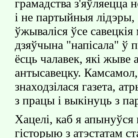
грамадства з'яўляецца н
i не партыйныя лiдэры, 
ўжывалiся ўсе савецкiя
дзяўчына "напiсала" ў 
ёсць чалавек, якi жыве 
антысавецку. Камсамол
знаходзiлася газета, ат
з працы i выкiнуць з па
Хацелi, каб я апынуўся 
гiсторыю з атэстатам с