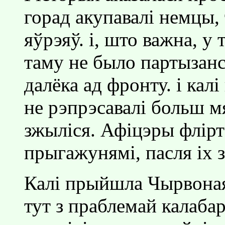
горад акупавалi немцы,
яўрэяў. i, што важна, у 
таму не было партызанс
далёка ад фронту. i калi
не рэпрэсавалi больш мя
зжылiся. Афiцэры флiрт
прыгажунямi, пасля iх з
Калi прыйшла Чырвона
тут з праблемай калаба