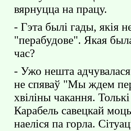
вярнуцца на працу.
- Гэта былi гады, якiя 
"перабудове". Якая был
час?
- Ужо нешта адчувалася
не спяваў "Мы ждем пер
хвiлiны чакання. Толькi
Карабель савецкай моц
наелiся па горла. Сiтуа