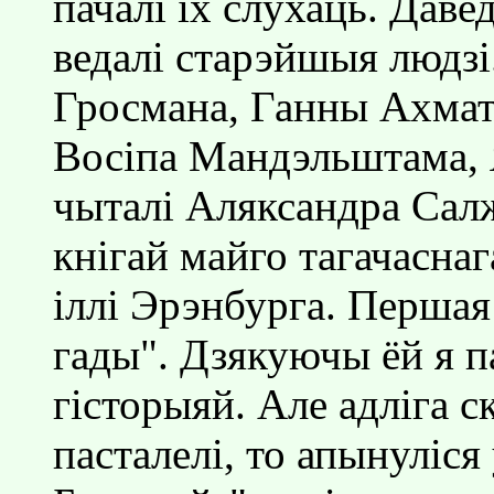
пачалi iх слухаць. Давед
ведалi старэйшыя людзi. 
Гросмана, Ганны Ахмат
Восiпа Мандэльштама, 
чыталi Аляксандра Са
кнiгай майго тагачасна
iллi Эрэнбурга. Першая
гады". Дзякуючы ёй я п
гiсторыяй. Але адлiга с
пасталелi, то апынулiся 