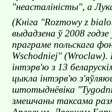
"неасталiнiсты", а Лука
(Кнiга "Rozmowy z bialor
выдадзена ў 2008 годзе
праграме польскага фо
Wschodniej" (Wroclaw).
iнтэрв'ю з 13 беларуск
цыкла iнтэрв'ю з'яўля
штотыднёвiка "Tygodnik
змешчаны таксама разм
Арловым, Лявонам Барш