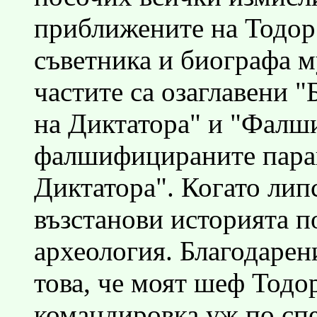
приближените на Тодор
съветника и биографа 
частите са озаглавени "
на Диктатора" и "Фалш
фалшифицираните параг
Диктатора". Когато лип
възстанови историята по
археология. Благодарени
това, че моят шеф Тодо
командировка уж по сп