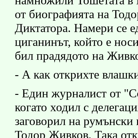
намножили Тошетата в 
от биографията на Тодо
Диктатора. Намери се е
циганинът, който е носи
бил прадядото на Живк
- А как открихте влашк
- Един журналист от "С
когато ходил с делегац
заговорил на румънски 
Тодор Живков. Така от