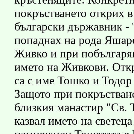
покръстването открих в
български държавник - 
попаднах на рода Яшар
Живко и при побългаря
името на Живкови. Отк
са с име Тошко и Тодор
Защото при покръстване
близкия манастир "Св. 
казвал името на светеца