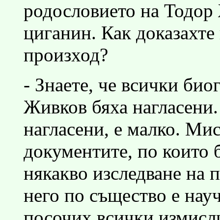
родословието на Тодор 
циганин. Как доказахт
произход?
- Знаете, че всички би
Живков бяха нагласени. 
нагласени, е малко. Ми
документите, по които 
някакво изследване на 
него по същество е науч
посочих всички измисл