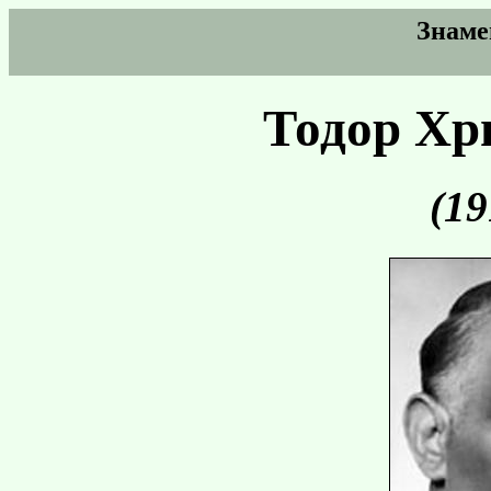
Знаме
Тодор Хр
(19