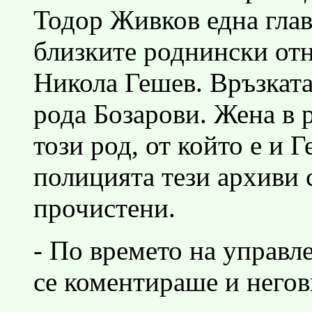
Тодор Живков една глав
близките роднински от
Никола Гешев. Връзката
рода Бозарови. Жена в 
този род, от който е и 
полицията тези архиви 
прочистени.
- По времето на управл
се коментираше и негов