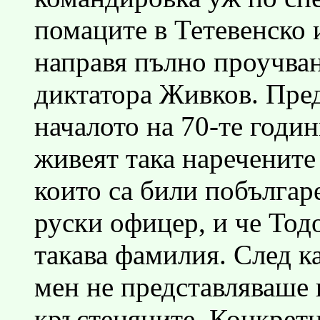
помаците в Тетевенско 
направя пълно проучван
диктатора Живков. Пред
началото на 70-те годин
живеят така наречените 
които са били побългар
руски офицер, и че Тод
такава фамилия. След ка
мен не представляваше 
кръстеняците. Конкретн