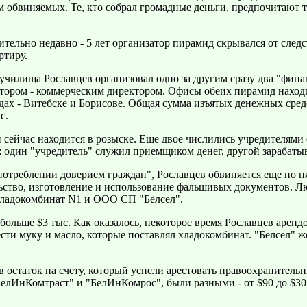
 обвиняемых. Те, кто собрал громадные деньги, предпочитают т
ительно недавно - 5 лет организатор пирамид скрывался от след
ртиру.
училища Рославцев организовал одно за другим сразу два "фи
втором - коммерческим директором. Офисы обеих пирамид наход
ах - Витебске и Борисове. Общая сумма изъятых денежных средст
с.
 сейчас находится в розыске. Еще двое числились учредителями
: один "учредитель" служил приемщиком денег, другой зарабаты
треблении доверием граждан", Рославцев обвиняется еще по пя
ство, изготовление и использование фальшивых документов. Лю
хладокомбинат N1 и ООО СП "Белсел".
больше $3 тыс. Как оказалось, некоторое время Рославцев аренд
ти муку и масло, которые поставлял хладокомбинат. "Белсел" же
в остаток на счету, который успели арестовать правоохранитель
елИнКомтраст" и "БелИнКомрос", были разными - от $90 до $30-50