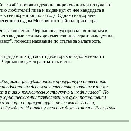
Белсэкай" поставил дело на широкую ногу и получал от
тию любителей пива и выдвинул от нее кандидата в
е в сентябре прошлого года. Однако надзорные
ынесенного судом Московского района приговора.
я в заключении. Чернышова суд признал виновным в
ия заведомо ложных документов, в растрате имущества,
ест", понесли наказание по статье за халатность.
я придания видимости дебиторской задолженности
, Чернышов сумел растратить и его.
г., когда республиканская прокуратура оповестила
ждан сдавать им денежные средства в зависимости от
сти таких коммерческих структур и их филиалов". По
ьзу юридических лиц хозяйственные суды постановили
и милиции и прокуратуры, не иссякали. А дела,
возбуждено 24 таких уголовных дела. Почти в 20 случаях