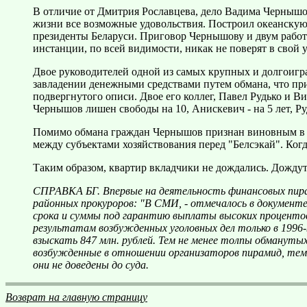
В отличие от Дмитрия Рославцева, дело Вадима Чернышов
жизни все возможные удовольствия. Построил океанскую 
президенты Беларуси. Приговор Чернышову и двум работа
инстанции, по всей видимости, никак не поверят в свой 
Двое руководителей одной из самых крупных и долгоигр
завладении денежными средствами путем обмана, что при
подвергнутого описи. Двое его коллег, Павел Рудько и В
Чернышов лишен свободы на 10, Анискевич - на 5 лет, Р
Помимо обмана граждан Чернышов признан виновным в о
между субъектами хозяйствования перед "Белсэкай". Когд
Таким образом, квартир вкладчики не дождались. Дождутс
СПРАВКА БГ. Впервые на деятельность финансовых пирам
районных прокуроров: "В СМИ, - отмечалось в документ
срока и суммы под гарантию выплаты высоких процентов 
результатам возбужденных уголовных дел только в 1996-9
взыскать 847 млн. рублей. Тем не менее толпы обманутых
возбужденные в отношении организаторов пирамид, тем не
они не доведены до суда.
Возврат на главную страницу