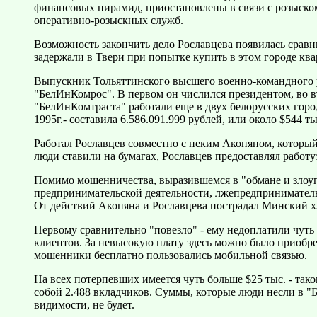
финансовых пирамид, приостановлены в связи с розыском
оперативно-розыскных служб.
Возможность закончить дело Рославцева появилась сравн
задержали в Твери при попытке купить в этом городе ква
Выпускник Тольяттинского высшего военно-командного 
"БелИнКомрос". В первом он числился президентом, во 
"БелИнКомтраста" работали еще в двух белорусских город
1995г.- составила 6.586.091.999 рублей, или около $544 ты
Работал Рославцев совместно с неким Акопяном, который
люди ставили на бумагах, Рославцев предоставлял работу
Помимо мошенничества, выразившемся в "обмане и злоупо
предпринимательской деятельности, лжепредприниматель
От действий Акопяна и Рославцева пострадал Минский 
Первому сравнительно "повезло" - ему недоплатили чуть 
клиентов. За невысокую плату здесь можно было приобрес
мошенники бесплатно пользовались мобильной связью.
Hа всех потерпевших имеется чуть больше $25 тыс. - тако
собой 2.488 вкладчиков. Суммы, которые люди несли в "Б
видимости, не будет.