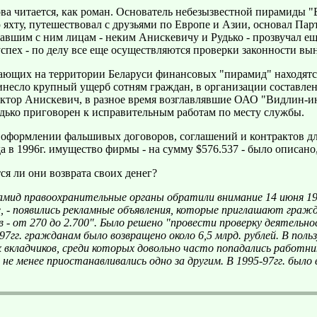
а читается, как роман. Основатель небезызвестной пирамиды "
яхту, путешествовал с друзьями по Европе и Азии, основал Пар
вшим с ним лицам - неким Анискевичу и Рудько - прозвучал ещ
успех - по делу все еще осуществляются проверки законности в
ающих на территории Беларуси финансовых "пирамид" находятс
несло крупный ущерб сотням граждан, в организации составлен
иктор Анискевич, в разное время возглавлявшие ОАО "Видлин-инв
удько приговорен к исправительным работам по месту службы.
формлении фальшивых договоров, соглашений и контрактов дл
а в 1996г. имущество фирмы - на сумму $576.537 - было описано
я ли они возврата своих денег?
ид правоохранительные органы обратили внимание 14 июня 1995
е, - появились рекламные объявления, которые приглашают гра
- от 270 до 2.700". Было решено "провести проверку деятельно
7гг. гражданам было возвращено около 6,5 млрд. рублей. В пол
 вкладчиков, среди которых довольно часто попадались работник
 менее приостанавливались одно за другим. В 1995-97гг. было 