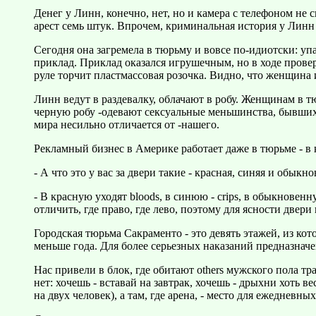
Денег у Линн, конечно, нет, но и камера с телефоном не 
арест семь штук. Впрочем, криминальная история у Линн 
Сегодня она загремела в тюрьму и вовсе по-идиотски: уп
приклад. Приклад оказался игрушечным, но в ходе провер
руле торчит пластмассовая розочка. Видно, что женщина и
Линн ведут в раздевалку, облачают в робу. Женщинам в т
черную робу -одевают сексуальные меньшинства, бывших
мира несильно отличается от -нашего.
Рекламный бизнес в Америке работает даже в тюрьме - в 
- А что это у вас за двери такие - красная, синяя и обыкн
- В красную уходят bloods, в синюю - crips, в обыкновен
отличить, где право, где лево, поэтому для ясности двер
Городская тюрьма Сакраменто - это девять этажей, из ко
меньше года. Для более серьезных наказаний предназначе
Нас привели в блок, где обитают others мужского пола т
нет: хочешь - вставай на завтрак, хочешь - дрыхни хоть в
на двух человек), а там, где арена, - место для ежедневн