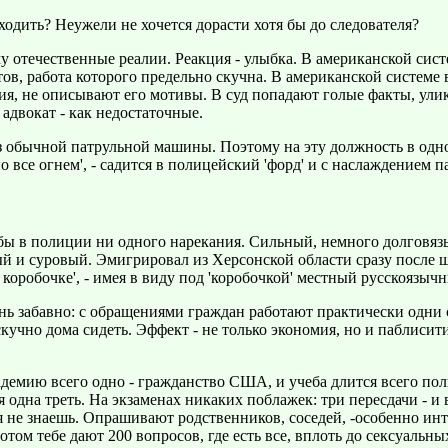
 ходить? Неужели не хочется дорасти хотя бы до следователя?
 отечественные реалии. Реакция - улыбка. В американской систе
тов, работа которого предельно скучна. В американской системе 
я, не описывают его мотивы. В суд попадают голые факты, улики
адвокат - как недостаточные.
обычной патрульной машины. Поэтому на эту должность в одном
о все огнем', - садится в полицейский 'форд' и с наслаждением 
ужбы в полиции ни одного нарекания. Сильный, немного долговяз
ый и суровый. Эмигрировал из Херсонской области сразу после ш
коробочке', - имея в виду под 'коробочкой' местный русскоязыч
ень забавно: с обращениями граждан работают практически одни
кучно дома сидеть. Эффект - не только экономия, но и паблисит
емию всего одно - гражданство США, и учеба длится всего полго
я одна треть. На экзаменах никаких поблажек: три пересдачи - и 
ебя не знаешь. Опрашивают родственников, соседей, -особенно и
отом тебе дают 200 вопросов, где есть все, вплоть до сексуальны