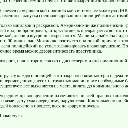
ра. Особенно темной ночью. Тот же квадратно-гнездовой стан
й элемент американской полицейской системы, ее молекула ДНК
ь именно с выпуска специализированного полицейского автомоб
олько мигалкой и раскраской. Американский же полицейский 'фо
ный вид, он бронирован, -открытая дверь превращается во что-то
ешеткой, двери изнутри не открываются. Машина -снабжена виде
сти 90 миль в час. Можно включить его и кнопкой, причем в эт
 если полицейский не успел зафиксировать правонарушение. П
очное время можно дезориентировать преступника.
нтернет, навигатором, связью с диспетчером и информационной
 от руля у каждого полицейского закреплен компьютер в надежном
 о перемещениях других патрульных машин и все необходимые ба
 существует: все выясняется на месте, вплоть до криминального 
очередном правонарушении разлетаются по всей правоохранительн
значает дату суда очередному нарушителю. Как только полицейск
дей вовлечено в процесс, всех не коррумпируешь.
Прокопчука.