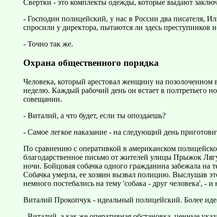
Свертки - это комплекты одежды, которые выдают заключ
- Господин полицейский, у нас в России два писателя, И
спросили у директора, пытаются ли здесь преступников исп
- Точно так же.
Охрана общественного порядка
Человека, который арестовал женщину на позолоченном 
неделю. Каждый рабочий день он встает в полтретьего ноч
совещании.
- Виталий, а что будет, если ты опоздаешь?
- Самое легкое наказание - на следующий день приготовить
По сравнению с оперативкой в американском полицейском 
благодарственное письмо от жителей улицы Прыжок Лягу
ночи. Бойцовая собачка одного гражданина забежала на т
Собачка умерла, ее хозяин вызвал полицию. Выслушав эт
немного постебались на тему 'собака - друг человека', - 
Виталий Прокопчук - идеальный полицейский. Более иде
- Виталий, а как же оперативная обстановка, ценные указ