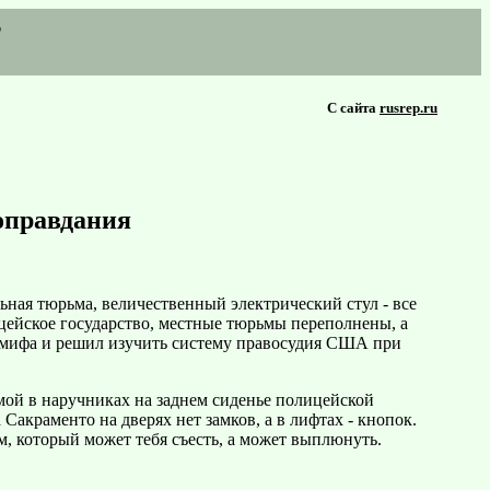
т
С сайта
rusrep.ru
оправдания
ная тюрьма, величественный электрический стул - все
цейское государство, местные тюрьмы переполнены, а
 оба мифа и решил изучить систему правосудия США при
мой в наручниках на заднем сиденье полицейской
акраменто на дверях нет замков, а в лифтах - кнопок.
зм, который может тебя съесть, а может выплюнуть.