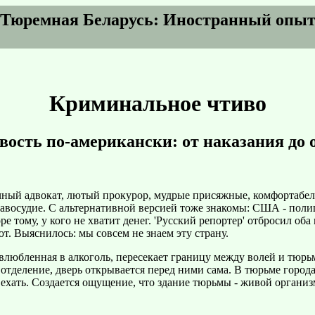
Тюремная Беларусь: Иностранный опы
Криминальное чтиво
вость по-американски: от наказания до 
ный адвокат, лютый прокурор, мудрые присяжные, комфортабель
авосудие. С альтернативной версией тоже знакомы: США - поли
 горе тому, у кого не хватит денег. 'Русский репортер' отбросил
. Выяснилось: мы совсем не знаем эту страну.
 влюбленная в алкоголь, пересекает границу между волей и тюрь
деление, дверь открывается перед ними сама. В тюрьме города С
а ехать. Создается ощущение, что здание тюрьмы - живой органи