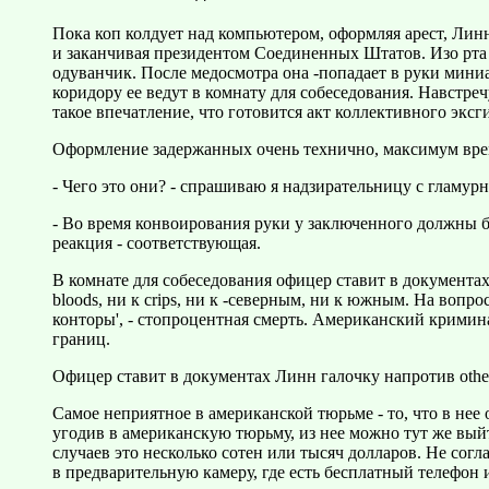
Пока коп колдует над компьютером, оформляя арест, Линн
и заканчивая президентом Соединенных Штатов. Изо рта 
одуванчик. После медосмотра она -попадает в руки мин
коридору ее ведут в комнату для собеседования. Навстре
такое впечатление, что готовится акт коллективного экс
Оформление задержанных очень технично, максимум време
- Чего это они? - спрашиваю я надзирательницу с гламу
- Во время конвоирования руки у заключенного должны бы
реакция - соответствующая.
В комнате для собеседования офицер ставит в документах 
bloods, ни к crips, ни к -северным, ни к южным. На вопр
конторы', - стопроцентная смерть. Американский кримин
границ.
Офицер ставит в документах Линн галочку напротив others
Самое неприятное в американской тюрьме - то, что в нее
угодив в американскую тюрьму, из нее можно тут же вый
случаев это несколько сотен или тысяч долларов. Не согла
в предварительную камеру, где есть бесплатный телефон 