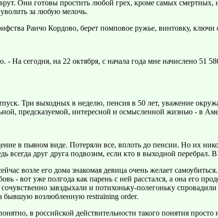
врут. Они готовы простить любой грех, кроме самых смертных, н
 уволить за любую мелочь.
ифства Ранчо Кордово, берет помповое ружье, винтовку, ключи о
ю. - На сегодня, на 22 октября, с начала года мне начислено 51 5
пуск. Три выходных в неделю, пенсия в 50 лет, уважение окруж
ьной, предсказуемой, интересной и осмысленной жизнью - в Аме
ение в пьяном виде. Потеряли все, вплоть до пенсии. Но их ник
дь всегда друг друга подвозим, если кто в выходной перебрал. 
сейчас возле его дома знакомая девица очень желает самоубиться
овь - вот уже полгода как парень с ней расстался, а она его про
сочувственно завздыхали и потихоньку-полегоньку спровадили д
а бывшую возлюбленную restraining order.
онятно, в российской действительности такого понятия просто нет.