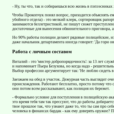
- Ну, ты что, так и собираешься всю жизнь в пэпээсниках
Чтобы Прокопчук понял вопрос, приходится объяснять ему
убойного отдела) - это мелкий клерк, сортировщик рапор
занимаются беллетристикой, не пишут сюжет преступлени
достаточные для вынесения обвинительного приговора, а 
Но 90% работы полиции делают рядовые полицейские, из 
даже начальник департамента иногда говорит: 'Да гори он
Работа с личным составом
Виталий - это 'мистер добропорядочность': за 13 лет сл
и напоминает Пьера Безухова, но когда надо - решительн
Выбор профессии аргументирует так: 'Не люблю сидеть в 
Заезжаем на обед в участок. Дежурная часть выглядит оч
происхождения. Работают бесплатно, просто потому что с
они потом всем рассказывают, как полиция их бережет.
- Формально условие для поступления в полицейскую акад
это время тебя там так прессуют, что до работы добираетс
твое прошлое так, что узнают даже то, что ты сам про с
человека в финансах бардак - как ему доверять оружие? П