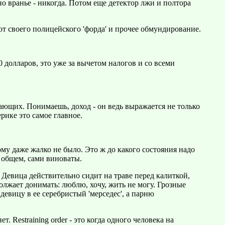
о вранье - никогда. Потом еще детектор лжи и полтора
т своего полицейского 'форда' и прочее обмундирование.
80 долларов, это уже за вычетом налогов и со всеми
ающих. Понимаешь, доход - он ведь выражается не только
рике это самое главное.
ому даже жалко не было. Это ж до какого состояния надо
В общем, сами виноваты.
. Девица действительно сидит на траве перед калиткой,
должает донимать: люблю, хочу, жить не могу. Грозные
евицу в ее серебристый 'мерседес', а парню
 Restraining order - это когда одного человека на