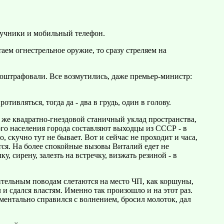
ручники и мобильный телефон.
стаем огнестрельное оружие, то сразу стреляем на
ь оштрафовали. Все возмутились, даже премьер-министр:
тивляться, тогда да - два в грудь, один в голову.
 же квадратно-гнездовой станичный уклад пространства,
ого населения города составляют выходцы из СССР - в
скучно тут не бывает. Вот и сейчас не проходит и часа,
нется. На более спокойные вызовы Виталий едет не
у, сирену, залезть на встречку, визжать резиной - в
ительным поводам слетаются на место ЧП, как коршуны,
и сдался властям. Именно так произошло и на этот раз.
оментально справился с волнением, бросил молоток, дал