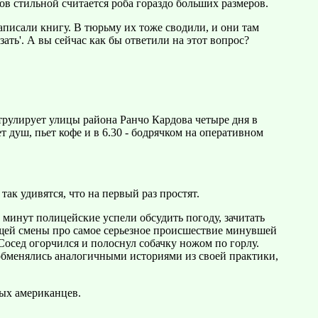
в стильной считается роба гораздо больших размеров.
аписали книгу. В тюрьму их тоже сводили, и они там
зать'. А вы сейчас как бы ответили на этот вопрос?
рулирует улицы района Ранчо Кардова четыре дня в
т душ, пьет кофе и в 6.30 - бодрячком на оперативном
так удивятся, что на первый раз простят.
 минут полицейские успели обсудить погоду, зачитать
щей смены про самое серьезное происшествие минувшей
Сосед огорчился и полоснул собачку ножом по горлу.
 обменялись аналогичными историями из своей практики,
ых американцев.