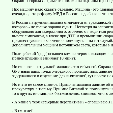
Окраины города Сакраменто похожи на окраины Краснода
Про машину надо сказать отдельно. Машина - это главны
очевидно, что реформу МВД в России надо было начинат
В России патрульная машина отличается от гражданской т
которого - не только хорошо ездить. Несмотря на элегант
оборудовано для задержанного, отсечено от -водителя р
вместе с мигалкой, а также при ДТП и превышении скоро
предшествующие включению полминуты, - на тот случай,
дополнительным мощным источником света, которым в н
Полицейский 'форд' оснащен компьютером с выходом в и
правонарушений занимает 10 минут.
Но главное в патрульной машине - это ее 'мозги'. Справа
GPS-навигация, точка очередного происшествия, данные
задержанного в отделение 'для выяснения', тут просто не
Но и это не самое главное. Прямо из машины данные об 
прокуратуру, в тюрьму. При мне Виталий за полминуты на
то в других инстанциях бессмысленно: слишком много лю
- А какие у тебя карьерные перспективы? - спрашиваю я 
- В смысле?