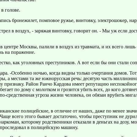
 в голове.
апись бронежилет, помповое ружье, винтовку, электрошокер, на
стрел в воздух, - заряжая винтовку, говорит он. - Мы уж если до
у в центре Москвы, палили в воздух из травмата, и их всего лиш
нь на поражение.
стко, как уголовных преступников. А вот если бы они стали сопро
а. -Особенно ночью, когда видны только очертания домов. Тот
ры, а местами та же южнорусская речь: десятую часть миллионн
признаку. Район Ранчо Кардова имеет репутацию неспокойного, 
 бегает по дому с молотком и грозится убить всех, до кого дотя
епо-средственная угроза жизни человека, он обязан врубить мигалк
иканские полицейские, в отличие от наших, даже по менее знач
ще всего этого бывает достаточно, чтобы преступник не дурил 
наркоман, которому родственники отказали в деньгах на дозу, м
 проследовал в полицейскую машину.