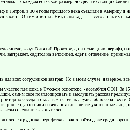
енным. На каждом есть свой размер, но среди настоящих бандито
льф и Петров, в 30-е годы прошлого века съездили в Америку и н
равлять. Он им ответил: 'Нет, наша задача - всего лишь их нака
велосипеде, зовут Виталий Прокопчук, он помощник шерифа, пат
и, завтракает, садится на велосипед, едет в отделение, принимае
 для всех сотрудников завтрак. Но в моем случае, наверное, все 
участке планерка в 'Русском репортере' - ассамблея ООН. За 15
шки, самим себе поаплодировать и выслушать рассказ предыду
ерриторию соседа и стала там не очень дружелюбно себя -вести. 
от триллер, участники совещания сделали сочувственные лица,
и на этом совещание закончилось.
ального сотрудника шерифства сложно найти даже среди коренн
ания -начальства?