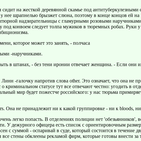
 сидит на жесткой деревянной скамье под антитуберкулезными с
у нее шрапнелью брызжет слюна, поэтому в конце концов ей на 
иатюрной надзирательницы с гламурными розовыми наручниками
чу под конвоем следует толпа мужиков в тюремных робах. Руки у 
гибиционизма.
ни, которое может это занять, - полчаса
рными -наручниками.
ть в штанах, - без тени иронии отвечает женщина. - Если они их
Линн -галочку напротив слова other. Это означает, что она не 
ос о криминальном статусе тут все отвечают честно: угодить в о
альный мир будет пожестче российского: у нас тюрьма примиряе
. Она не принадлежит ни к какой группировке - ни к bloods, ни
 очень легко попасть. В отделениях полиции нет 'обезьянников'
ти. У дежурного офицера есть список с ориентировочным размер
сен с суммой - оспаривай в суде, который состоится в течение дву
и все стены обклеены рекламой фирм, которые готовы внести за 