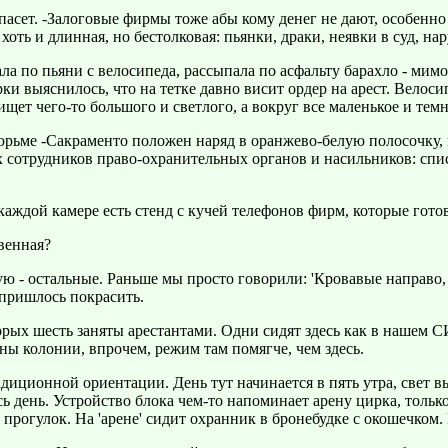
спасет. -Залоговые фирмы тоже абы кому денег не дают, особенно 
хоть и длинная, но бестолковая: пьянки, драки, неявки в суд, н
ала по пьяни с велосипеда, рассыпала по асфальту барахло - м
ки выяснилось, что на тетке давно висит ордер на арест. Велоси
щет чего-то большого и светлого, а вокруг все маленькое и темн
юрьме -Сакраменто положен наряд в оранжево-белую полосочку, м
 сотрудников право-охранительных органов и насильников: спи
каждой камере есть стенд с кучей телефонов фирм, которые гот
овенная?
ную - остальные. Раньше мы просто говорили: 'Кровавые направо,
и пришлось покрасить.
торых шесть заняты арестантами. Одни сидят здесь как в нашем
ны колонии, впрочем, режим там помягче, чем здесь.
радиционной ориентации. День тут начинается в пять утра, свет 
есь день. Устройство блока чем-то напоминает арену цирка, тольк
ых прогулок. На 'арене' сидит охранник в бронебудке с окошечком.