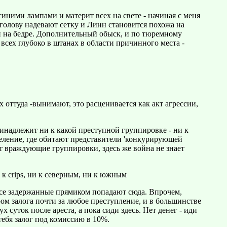
иними лампами и материт всех на свете - начиная с меня
голову надевают сетку и Линн становится похожа на
 на бедре. Дополнительный обыск, и по тюремному
всех глубоко в штанах в области причинного места -
 оттуда -вынимают, это расценивается как акт агрессии,
принадлежит ни к какой преступной группировке - ни к
тделение, где обитают представители 'конкурирующей
т враждующие группировки, здесь же война не знает
 к crips, ни к северным, ни к южным
, все задержанные прямиком попадают сюда. Впрочем,
ом залога почти за любое преступление, и в большинстве
х суток после ареста, а пока сиди здесь. Нет денег - иди
тебя залог под комиссию в 10%.