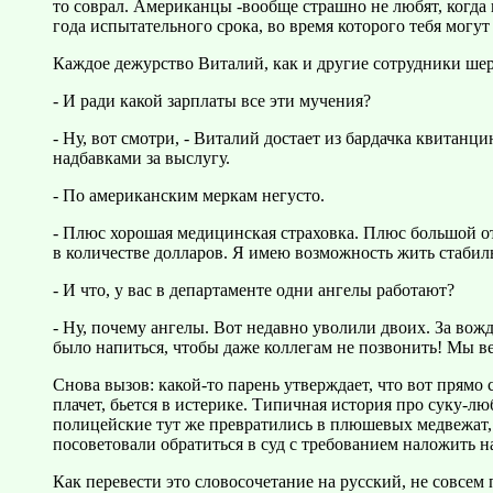
то соврал. Американцы -вообще страшно не любят, когда 
года испытательного срока, во время которого тебя могут
Каждое дежурство Виталий, как и другие сотрудники шер
- И ради какой зарплаты все эти мучения?
- Ну, вот смотри, - Виталий достает из бардачка квитанци
надбавками за выслугу.
- По американским меркам негусто.
- Плюс хорошая медицинская страховка. Плюс большой от
в количестве долларов. Я имею возможность жить стабил
- И что, у вас в департаменте одни ангелы работают?
- Ну, почему ангелы. Вот недавно уволили двоих. За вожд
было напиться, чтобы даже коллегам не позвонить! Мы ве
Снова вызов: какой-то парень утверждает, что вот прямо 
плачет, бьется в истерике. Типичная история про суку-люб
полицейские тут же превратились в плюшевых медвежат, 
посоветовали обратиться в суд с требованием наложить н
Как перевести это словосочетание на русский, не совсем п