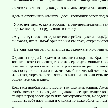
- Зачем? Обстановка у каждого в компьютере, а указания -
Идем в оружейную комнату. Здесь Прокопчук берет под з
- У нас нет такого, как в России, - предупредительный вы
поражение - два в грудь, один в голову.
- А у нас тут недавно одни веселые ребята гуляли свадьб
он сказал, что в Нью-Йорке по ним бы сразу открыли ого
- Не, сначала мы бы попытались их задержать, но очень же
Окраины города Сакраменто похожи на окраины Краснодар
той же высоты строения, такие же серые деревянные забо
основном протестанты, эмигри-ровавшие по религиозному 
как поступает сигнал о том, что какой-то -милый человек
-торопясь, тормозя возле всех стоп-линий, но если есть н
общем, все как в кино.
Когда мы прибываем на место, там уже пять машин. Амер
чтобы моментально создать подавляющее преимущество. Ча
Увидев перед собой сразу пять электрошокеров, молодой 
нацепить себе наручники и с каким-то даже облегчением