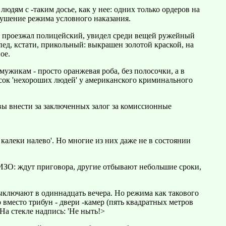
людям с -таким досье, как у нее: одних только ордеров на
арушение режима условного наказания.
имо проезжал полицейский, увидел среди вещей ружейный
пед, кстати, прикольный: выкрашен золотой краской, на
ое.
ужикам - просто оранжевая роба, без полосочки, а в
сок 'нехороших людей' у американского криминального
овы внести за заключенных залог за комиссионные
 калеки налево'. Но многие из них даже не в состоянии
 СИЗО: ждут приговора, другие отбывают небольшие сроки,
выключают в одиннадцать вечера. Но режима как такового
о вместо трибун - двери -камер (пять квадратных метров
 На стекле надпись: 'Не ныть!>