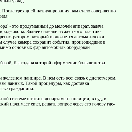
ичный уклад
. После трех дней патрулирования нам стало совершенно
иля.
рд' - это продуманный до мелочей аппарат, задача
 вроде окопа. Заднее сиденье из жесткого пластика
орегистратором, который включается автоматически
ом случае камера сохранит события, произошедшие в
омимо основных фар автомобиль оборудован
 базой, благодаря которой оформление большинства
 железном панцире. В нем есть все: связь с диспетчером,
зы данных. Такой процедуры, как доставка
досье гражданина.
ой системе штата: в департамент полиции, в суд, в
ий нажимает enter, решать вопрос через его голову где-