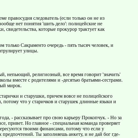
ме правосудия следователь (если только он не из
вообще нет понятия 'шить дело': полицейские не
, свидетельства, которые прокурор трактует как
 только Сакраменто очередь - пять тысяч человек, и
патрулирует улицы.
ый, непьющий, религиозный, все время говорит 'значить'
колы вместе с родителями и -десятью братьями-сестрами.
ный мирок.
 старички и старушки, причем вовсе не полицейского
и, потому что у старичков и старушек длинные языки и
да, - рассказывает про свою карьеру Прокопчук. - Но за
все, привет. Но главное - специальная команда проверяет
нтересуются твоими финансами, потому что если у
х предпочтений. Ты заполняешь анкету, и не дай бог где-