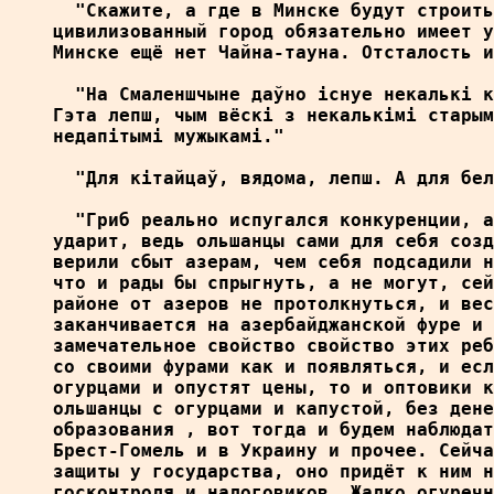
  "Скажите, а где в Минске будут строить
цивилизованный город обязательно имеет у
Минске ещё нет Чайна-тауна. Отсталость и
  "На Смаленшчыне даўно iснуе некалькi к
Гэта лепш, чым вёскi з некалькiмi старым
недапiтымi мужыкамi."

  "Для кiтайцаў, вядома, лепш. А для бел
  "Гриб реально испугался конкуренции, а
ударит, ведь ольшанцы сами для себя созд
верили сбыт азерам, чем себя подсадили н
что и рады бы спрыгнуть, а не могут, сей
районе от азеров не протолкнуться, и вес
заканчивается на азербайджанской фуре и 
замечательное свойство свойство этих реб
со своими фурами как и появляться, и есл
огурцами и опустят цены, то и оптовики к
ольшанцы с огурцами и капустой, без дене
образования , вот тогда и будем наблюдат
Брест-Гомель и в Украину и прочее. Сейча
защиты у государства, оно придёт к ним н
госконтроля и налоговиков. Жалко огуречн