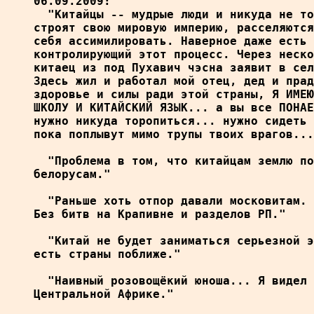
06.09.2009:

  "Китайцы -- мудрые люди и никуда не то
строят свою мировую империю, расселяются
себя ассимилировать. Наверное даже есть 
контролирующий этот процесс. Через неско
китаец из под Пухавич чэсна заявит в сел
Здесь жил и работал мой отец, дед и прад
здоровье и силы ради этой страны, Я ИМЕЮ
ШКОЛУ И КИТАЙСКИЙ ЯЗЫК... а вы все ПОНАЕ
нужно никуда торопиться... нужно сидеть 
пока поплывут мимо трупы твоих врагов...
  "Проблема в том, что китайцам землю по
белорусам."

  "Раньше хоть отпор давали московитам. 
Без битв на Крапивне и разделов РП."

  "Китай не будет заниматься серьезной э
есть страны поближе."

  "Наивный розовощёкий юноша... Я видел 
Центральной Африке."
