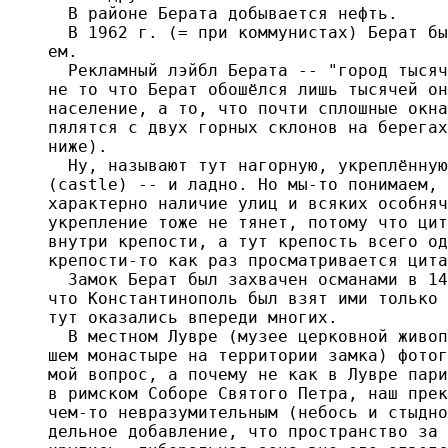
  В районе Берата добывается нефть.

  В 1962 г. (= при коммунистах) Берат бы
ем.

  Рекламный лэйбл Берата -- "город тысяч
не то что Берат обошёлся лишь тысячей он
население, а то, что почти сплошные окна
пялятся с двух горных склонов на берегах
ниже).

  Ну, называют тут нагорную, укреплённую
(castle) -- и ладно. Но мы-то понимаем, 
характерно наличие улиц и всяких особняч
укрепление тоже не тянет, потому что цит
внутри крепости, а тут крепость всего од
крепости-то как раз просматривается цита
  Замок Берат был захвачен османами в 14
что Константинополь был взят ими только 
тут оказались впереди многих.

  В местном Лувре (музее церковной живоп
шем монастыре на территории замка) фотог
мой вопрос, а почему не как в Лувре пари
в римском Соборе Святого Петра, наш прек
чем-то невразумительным (небось и стыдно
дельное добавление, что пространство за 