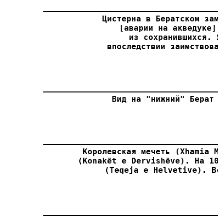
Цистерна в Бератском зам
[аварии на акведуке]
из сохранившихся. 
впоследствии заимствов
Вид на "нижний" Берат
Королевская мечеть (Xhamia M
(Konakёt e Dervishёve). На 10
(Teqeja e Helvetive). В