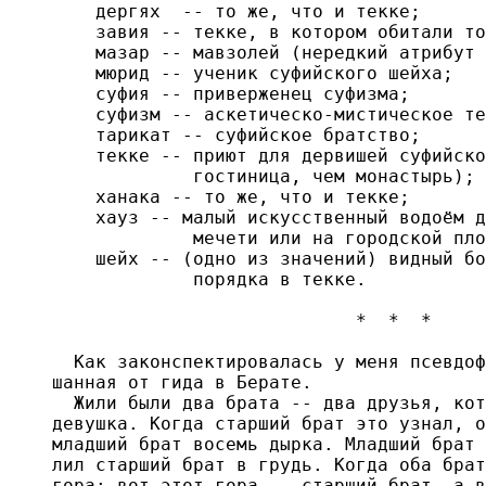
    дергях  -- то же, что и текке;

    завия -- текке, в котором обитали то
    мазар -- мавзолей (нередкий атрибут 
    мюрид -- ученик суфийского шейха;

    суфия -- приверженец суфизма;

    суфизм -- аскетическо-мистическое те
    тарикат -- суфийское братство;

    текке -- приют для дервишей суфийско
             гостиница, чем монастырь);

    ханака -- то же, что и текке;

    хауз -- малый искусственный водоём д
             мечети или на городской пло
    шейх -- (одно из значений) видный бо
             порядка в текке.

                            *  *  *

  Как законспектировалась у меня псевдоф
шанная от гида в Берате.

  Жили были два брата -- два друзья, кот
девушка. Когда старший брат это узнал, о
младший брат восемь дырка. Младший брат 
лил старший брат в грудь. Когда оба брат
гора: вот этот гора -- старший брат, а в