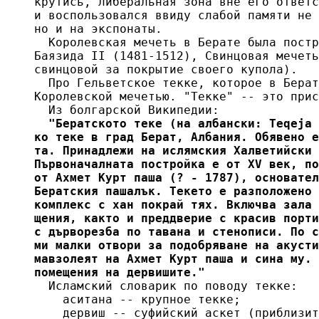
крутись, либеральная зона вне его ответс
и воспользовался ввиду слабой памяти не 
но и на экспонаты.

  Королевская мечеть в Берате была постр
Баязида II (1481-1512), Свинцовая мечеть
свинцовой за покрытие своего купола).

  Про Гельветское текке, которое в Берат
Королевской мечетью. "Текке" -- это прис
  Из болгарской Википедии:
  "Бератското теке (на албански: Teqeja 
ко теке в град Берат, Албания. Обявено е
та. Принадлежи на ислямския Халветийски 
Първоначалната постройка е от ХV век, по
от Ахмет Курт паша (? - 1787), основател
Бератския пашалък. Текето е разположено 
комплекс с хан покрай тях. Включва зала 
щения, както и преддверие с красив порти
с дърворезба по тавана и стенописи. По с
ми малки отвори за подобряване на акусти
мавзолеят на Ахмет Курт паша и сина му. 
помещения на дервишите."
  Исламский словарик по поводу текке:

    аситана -- крупное текке;

    дервиш -- суфийский аскет (приблизит