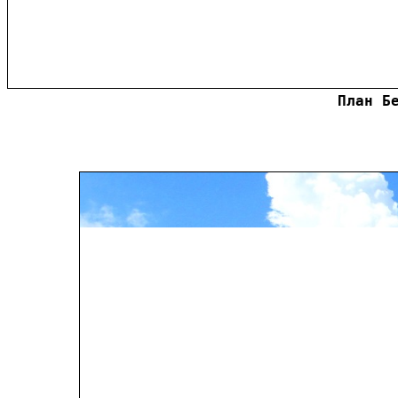
План Б