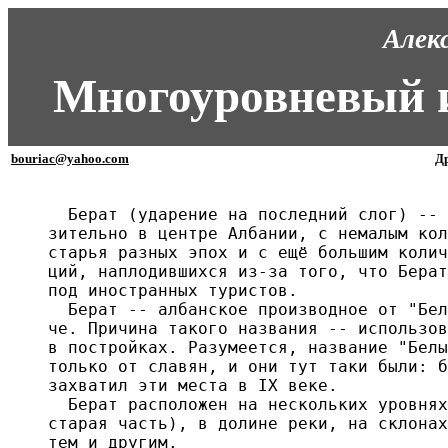
Алек
Многоуровневый 
bouriac@yahoo.com
Др
  Берат (ударение на последний слог) -- 
зительно в центре Албании, с немалым кол
старья разных эпох и с ещё большим колич
ций, наплодившихся из-за того, что Берат
под иностранных туристов.

  Берат -- албанское производное от "Бел
че. Причина такого названия -- использов
в постройках. Разумеется, название "Белы
только от славян, и они тут таки были: б
захватил эти места в IX веке.

  Берат расположен на нескольких уровнях
старая часть), в долине реки, на склонах
тем и другим.
