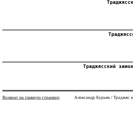
Траджясс
Траджясс
Траджясский замо
Возврат на главную страницу
Александр Бурьяк / Траджяс как