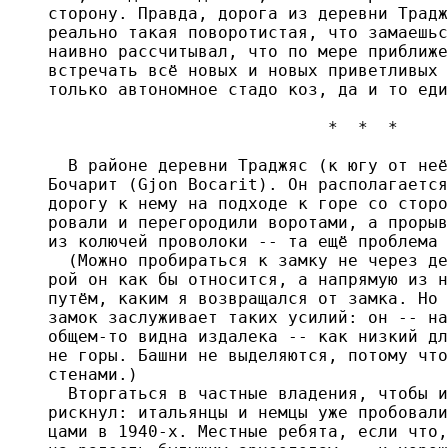
сторону. Правда, дорога из деревни Традж
реально такая поворотистая, что замаешьс
наивно рассчитывал, что по мере приближе
встречать всё новых и новых приветливых 
только автономное стадо коз, да и то еди
                            *  *  *

  В районе деревни Траджяс (к югу от неё
Бочарит (Gjon Bocarit). Он располагается
дорогу к нему на подходе к горе со сторо
ровали и перегородили воротами, а прорыв
из колючей проволоки -- та ещё проблема 
  (Можно пробираться к замку не через де
рой он как бы относится, а напрямую из н
путём, каким я возвращался от замка. Но 
замок заслуживает таких усилий: он -- на
общем-то видна издалека -- как низкий дл
не горы. Башни не выделяются, потому что
стенами.)

  Вторгаться в частные владения, чтобы и
рискнул: итальянцы и немцы уже пробовали
цами в 1940-х. Местные ребята, если что,