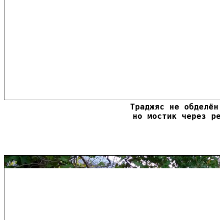
Траджяс не обделён
но мостик через р