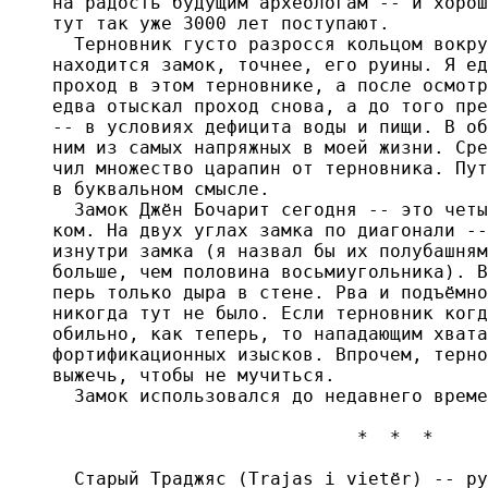
на радость будущим археологам -- и хорош
тут так уже 3000 лет поступают.

  Терновник густо разросся кольцом вокру
находится замок, точнее, его руины. Я ед
проход в этом терновнике, а после осмотр
едва отыскал проход снова, а до того пре
-- в условиях дефицита воды и пищи. В об
ним из самых напряжных в моей жизни. Сре
чил множество царапин от терновника. Пут
в буквальном смысле.

  Замок Джён Бочарит сегодня -- это четы
ком. На двух углах замка по диагонали --
изнутри замка (я назвал бы их полубашням
больше, чем половина восьмиугольника). В
перь только дыра в стене. Рва и подъёмно
никогда тут не было. Если терновник когд
обильно, как теперь, то нападающим хвата
фортификационных изысков. Впрочем, терно
выжечь, чтобы не мучиться.

  Замок использовался до недавнего време
                            *  *  *

  Старый Траджяс (Trajas i vietёr) -- ру