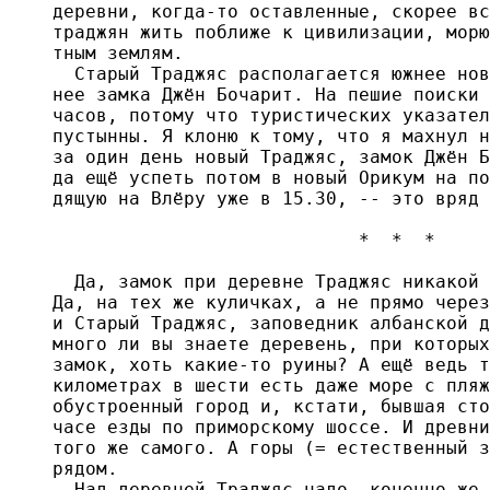
деревни, когда-то оставленные, скорее вс
траджян жить поближе к цивилизации, морю
тным землям.  

  Старый Траджяс располагается южнее нов
нее замка Джён Бочарит. На пешие поиски 
часов, потому что туристических указател
пустынны. Я клоню к тому, что я махнул н
за один день новый Траджяс, замок Джён Б
да ещё успеть потом в новый Орикум на по
дящую на Влёру уже в 15.30, -- это вряд 
                            *  *  *

  Да, замок при деревне Траджяс никакой 
Да, на тех же куличках, а не прямо через
и Старый Траджяс, заповедник албанской д
много ли вы знаете деревень, при которых
замок, хоть какие-то руины? А ещё ведь т
километрах в шести есть даже море с пляж
обустроенный город и, кстати, бывшая сто
часе езды по приморскому шоссе. И древни
того же самого. А горы (= естественный з
рядом.

  Над деревней Траджяс надо, конечно же,