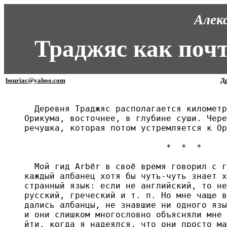
Алек
Траджяс как почт
bouriac@yahoo.com
Др
  Деревня Траджяс располагается километр
Орикума, восточнее, в глубине суши. Чере
речушка, которая потом устремляется к Ор
                            *  *  *

  Мой гид Arbёr в своё время говорил с г
каждый албанец хотя бы чуть-чуть знает х
странный язык: если не английский, то не
русский, греческий и т. п. Но мне чаще в
дались албанцы, не знавшие ни одного язы
и они слишком многословно объясняли мне 
йти, когда я надеялся, что они просто ма