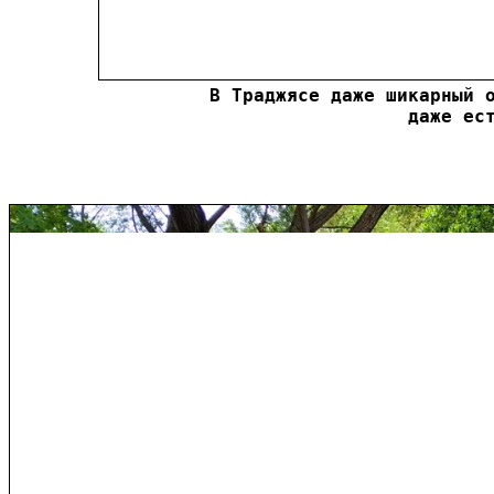
В Траджясе даже шикарный о
даже ес