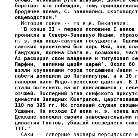
борство: кто побеждал, тому принадлежала
бродячее племя, С. занимались скотоводст
овцеводством."

  История саков -- та ещё. Википедия:
  "В конце II - первой половине I веков 
проникли в Северо-Западную Индию, образо
н. э. ряд индо-сакских государств. Одним
сакских правителей был царь Май, под вла
Гандхара, долина Свата и, возможно, част
Аз расширил свои владения и титуловал се
Парфии, 'великим царём царей'. Около 60 
взяли крупнейший город тогдашней Индии -
набеги доходили до Паталипутры, и к 10 г
напором пало Индо-греческое царство. В I
стали вытеснять на юг двигавшиеся с севе
юэчжей. Последний этап скифского присутс
династия Западных Кшатрапов, царствовавш
110 по 395 гг. Их столицей служил священ
Уджайн. На исходе IV века н. э. конец вл
Деккане положил своими завоевательными п
династии Гуптов, убивший последнего сакс
III."

  Саки -- северные варвары персидского и