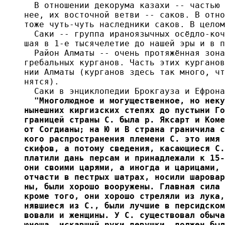
  В отношении декорума казахи -- частью 
нее, их восточной ветви -- саков. В отно
тоже чуть-чуть наследники саков. В целом
  Саки -- группа ираноязычных осёдло-коч
шая в 1-е тысячелетие до нашей эры и в п
  Район Алматы -- очень протяжённая зона
гребальных курганов. Часть этих курганов
нии Алматы (курганов здесь так много, чт
нятся).

  Саки в энциклопедии Брокгауза и Ефрона
  "Многолюдное и могущественное, но неку
нынешних киргизских степях до пустыни Го
границей страны С. была р. Яксарт и Коме
от Согдианы; на Ю и В страна граничила с
кого распространения племени С. это имя 
скифов, а потому сведения, касающиеся С.
платили дань персам и принадлежали к 15-
они своими царями, а иногда и царицами, 
отчасти в пестрых шатрах, носили шаровар
ны, были хорошо вооружены. Главная сила 
кроме того, они хорошо стреляли из лука,
нявшиеся из С., были лучшие в персидском
вовали и женщины. У С. существовал обыча
юноша, искавший руки девушки, должен был