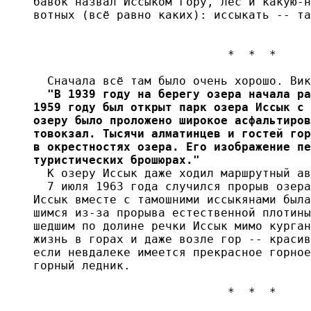
бавок назвал Иссыком гору, лес и какую-н
вотных (всё равно каких): иссыкать -- та
                            *  *  *

  Сначала всё там было очень хорошо. Вик
  "В 1939 году на берегу озера начала ра
1959 году был открыт парк озера Иссык с 
озеру было проложено широкое асфальтиров
товокзал. Тысячи алматинцев и гостей гор
в окрестностях озера. Его изображение пе
туристических брошюрах."

  К озеру Иссык даже ходил маршрутный ав
  7 июля 1963 года случился прорыв озера
Иссык вместе с тамошними иссыкянами была
шимся из-за прорыва естественной плотины
шедшим по долине речки Иссык мимо курган
жизнь в горах и даже возле гор -- красив
если невдалеке имеется прекрасное горное
горный ледник. 

                            *  *  *
