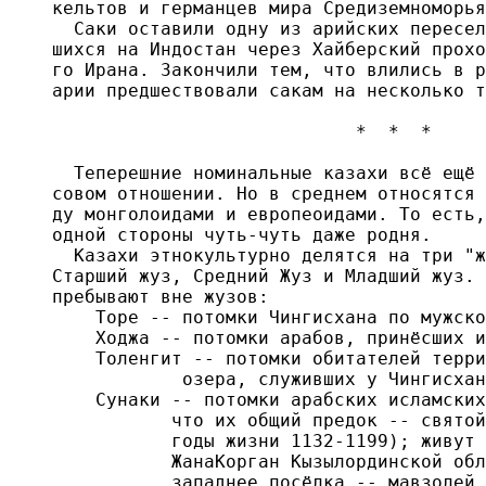
кельтов и германцев мира Средиземноморья
  Саки оставили одну из арийских пересел
шихся на Индостан через Хайберский прохо
го Ирана. Закончили тем, что влились в р
арии предшествовали сакам на несколько т
                            *  *  *

  Теперешние номинальные казахи всё ещё 
совом отношении. Но в среднем относятся 
ду монголоидами и европеоидами. То есть,
одной стороны чуть-чуть даже родня.

  Казахи этнокультурно делятся на три "ж
Старший жуз, Средний Жуз и Младший жуз. 
пребывают вне жузов:

    Торе -- потомки Чингисхана по мужско
    Ходжа -- потомки арабов, принёсших и
    Толенгит -- потомки обитателей терри
            озера, служивших у Чингисхан
    Сунаки -- потомки арабских исламских
           что их общий предок -- святой
           годы жизни 1132-1199); живут 
           ЖанаКорган Кызылординской обл
           западнее посёлка -- мавзолей 