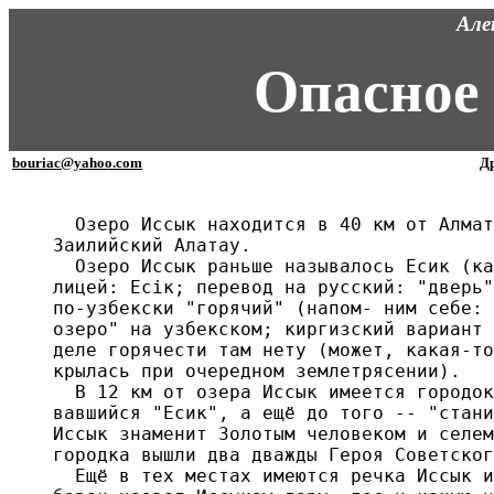
Але
Опасное
bouriac@yahoo.com
Др
  Озеро Иссык находится в 40 км от Алмат
Заилийский Алатау.

  Озеро Иссык раньше называлось Есик (ка
лицей: Есiк; перевод на русский: "дверь"
по-узбекски "горячий" (напом- ним себе: 
озеро" на узбекском; киргизский вариант 
деле горячести там нету (может, какая-то
крылась при очередном землетрясении).

  В 12 км от озера Иссык имеется городок
вавшийся "Есик", а ещё до того -- "стани
Иссык знаменит Золотым человеком и селем
городка вышли два дважды Героя Советског
  Ещё в тех местах имеются речка Иссык и