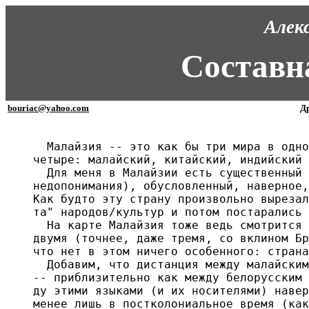
Алек
Составн
bouriac@yahoo.com
Др