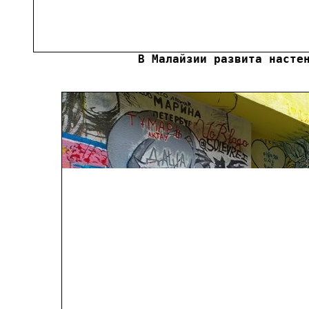
В Малайзии развита насте