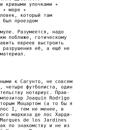
и кривыми улочками +

 + море +

ловек, который там

 был проездом

муле. Разумеется, надо

км поближе, готическому

авить евреев выстроить

 разрушения её, а ещё не

материал.

ными к Сагунто, не совсем

, четыре футболиста, один

тельству нотариус. Прав-

мпозитор Joaquin Rodrigo

торым Моцартом (а то бы я

лос I, тем не менее, в

ого маркиза де лос Харди-

Marques de los Jardines

ак по знакомству и не из
