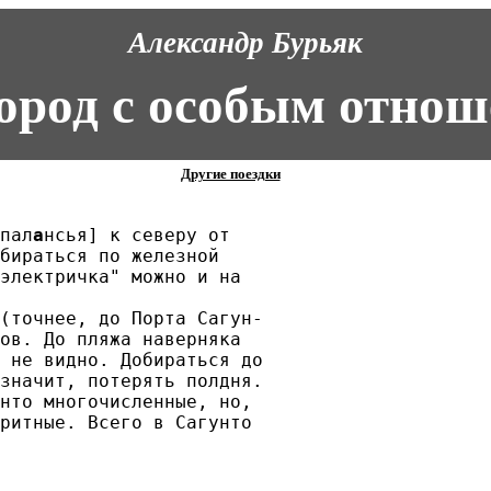
Александр Бурьяк
город с особым отнош
Другие поездки
пал
а
нсья] к северу от 

бираться по железной

электричка" можно и на

(точнее, до Порта Сагун-

ов. До пляжа наверняка

 не видно. Добираться до

значит, потерять полдня.

нто многочисленные, но,

ритные. Всего в Сагунто
