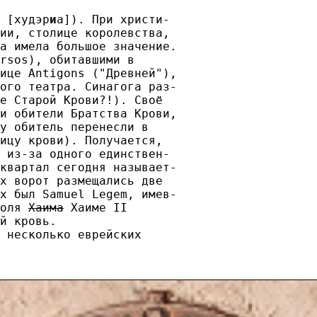
 [худэр
и
а]). При христи- 

ии, столице королевства,

а имела большое значение.

rsos), обитавшими в

ице Antigons ("Древней"),

ого театра. Синагога раз-

е Старой Крови?!). Своё

и обители Братства Крови,

у обитель перенесли в

ицу крови). Получается,

 из-за одного единствен-

квартал сегодня называет-

х ворот размещались две

х был Samuel Legem, имев-

оля 
Хаима
 Хаиме II

й кровь.

 несколько еврейских
