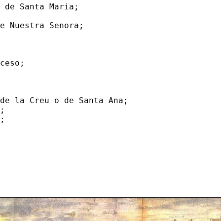
 de Santa Maria;

e Nuestra Senora;

ceso;

de la Creu o de Santa Ana;

;

;
