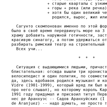
               + старые кварталы с узким
               + горы + река (или речка)
               + хотя бы один великий че
                 родился, вырос, жил или
  Сагунто скомпонован именно по этой фор
было в своё время передвинуть море на 3 
храму добавить наружной готичности, заст
красивую синагогу, а потом удержаться от
разбирать римский театр на строительный 
  Всех учи...

                            *  *  *

  Ситуация с выдающимися людьми, причаст
блистательная: отсюда вышли три хрониста
велосипедист и один политик, по совмести
да, здесь вдобавок родился музыкант и ко
Vidre (1901-1999), который вряд ли был в
про него слышал), но которому король Кар
1991 году придумал и присвоил титул Перв
нес де Аранхуэс -- Садов Аранхуйских (I 
de Aranjuez) -- надо думать, не просто т