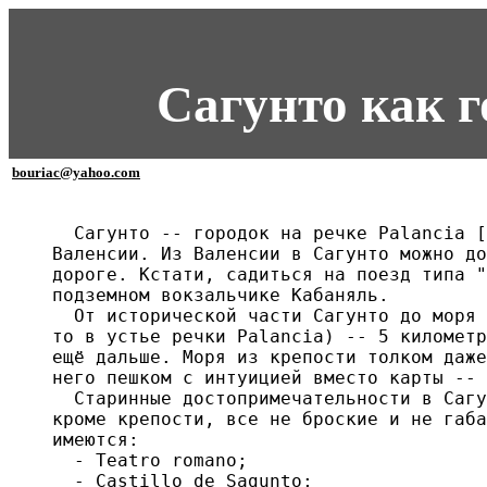
Сагунто как 
bouriac@yahoo.com
  Сагунто -- городок на речке Palancia [
Валенсии. Из Валенсии в Сагунто можно до
дороге. Кстати, садиться на поезд типа "
подземном вокзальчике Кабаняль.

  От исторической части Сагунто до моря 
то в устье речки Palancia) -- 5 километр
ещё дальше. Моря из крепости толком даже
него пешком с интуицией вместо карты -- 
  Старинные достопримечательности в Сагу
кроме крепости, все не броские и не габа
имеются:

  - Teatro romano;

  - Castillo de Sagunto;
