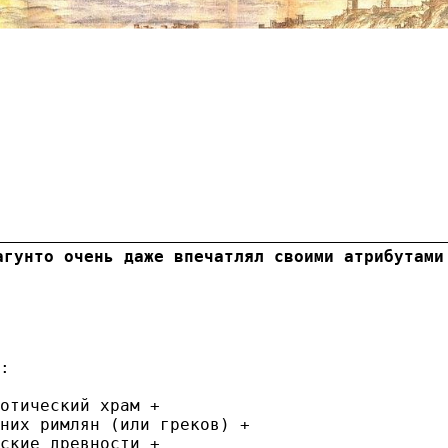
агунто очень даже впечатлял своими атрибутами
:

отический храм +

них римлян (или греков) +

ские древности +
