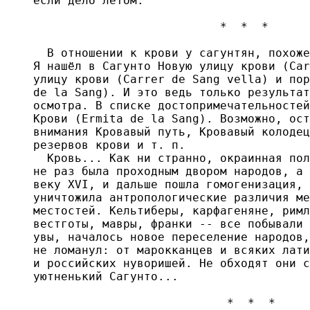
если дело летом.

                           *  *  *

  В отношении к крови у сагунтян, похоже
Я нашёл в Сагунто Новую улицу крови (Car
улицу крови (Carrer de Sang vella) и пор
de la Sang). И это ведь только результат
осмотра. В списке достопримечательностей
Крови (Ermita de la Sang). Возможно, ост
внимания Кровавый путь, Кровавый колодец
резервов крови и т. п.

  Кровь... Как ни странно, окраинная пол
не раз была проходным двором народов, а 
веку XVI, и дальше пошла гомогенизация, 
уничтожила антропологические различия ме
местостей. Кельтиберы, карфагеняне, римл
вестготы, мавры, франки -- все побывали 
увы, началось новое переселение народов,
не ломанул: от марокканцев и всяких лати
и российских нуворишей. Не обходят они с
уютненький Сагунто...

                            *  *  *  
