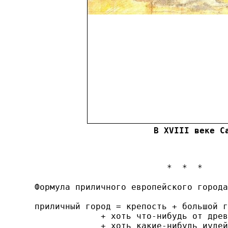
В XVIII веке С
                            *  *  *

  Формула приличного европейского города
  приличный город = крепость + большой г
               + хоть что-нибудь от древ
               + хоть какие-нибудь иудей