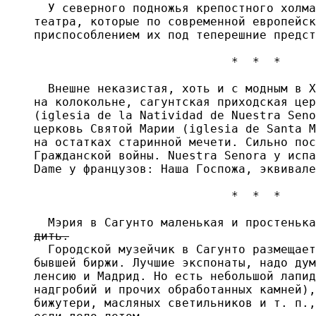
  У северного подножья крепостного холма
театра, которые по современной европейск
приспособлением их под теперешние предст
                            *  *  *

  Внешне неказистая, хоть и с модным в X
на колокольне, сагунтская приходская цер
(iglesia de la Natividad de Nuestra Seno
церковь Святой Марии (iglesia de Santa M
на остатках старинной мечети. Сильно пос
Гражданской войны. Nuestra Senora у испа
Dame у французов: Наша Госпожа, эквивале
                            *  *  *

  Мэрия в Сагунто маленькая и простенька
дить.
  Городской музейчик в Сагунто размещает
бывшей биржи. Лучшие экспонаты, надо дум
ленсию и Мадрид. Но есть небольшой лапид
надгробий и прочих обработанных камней),
бижутери, масляных светильников и т. п.,