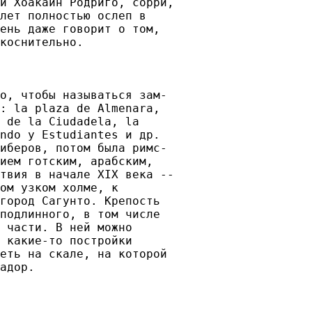
й Хоакаин Родриго, сорри,

лет полностью ослеп в

ень даже говорит о том,

коснительно.

о, чтобы называться зам- 

: la plaza de Almenara,

 de la Ciudadela, la

ndo y Estudiantes и др.

иберов, потом была римс-

ием готским, арабским,

твия в начале XIX века --

ом узком холме, к

город Сагунто. Крепость

подлинного, в том числе

 части. В ней можно

 какие-то постройки

еть на скале, на которой

адор.
