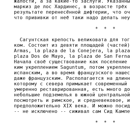
жалости, а за какие-то заслуги. Указанны
маркиз де лос Хардинес, в возрасте трёх 
результате перенесённой дифтерии, что оч
что прививки от неё таки надо делать неу
                            *  *  *

  Сагунтская крепость великовата для тог
ком. Состоит из девяти площадей (частей)
Armas, la plaza de la Conejera, la plaza
plaza Dos de Mayo, la plaza de San Ferna
Начала своё существование как поселение 
ким укреплением Saguntum, потом укреплен
испанским, а во время французского нашес
даже французским. Располагается на длинн
которому с севера примыкает современный 
умеренно реставрированная, есть много до
небольшие подземелья в южной центральной
посмотреть и римское, и средневековое, и
предположительно XIX века. И можно посид
-- не исключено -- сиживал сам Сид Кампе
                            *  *  *
