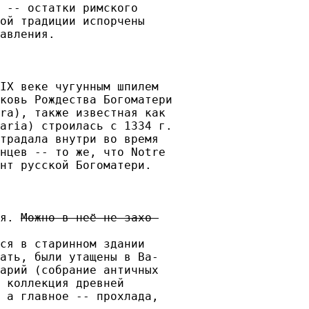
 -- остатки римского

ой традиции испорчены

авления.

IX веке чугунным шпилем 

ковь Рождества Богоматери

ra), также известная как

aria) строилась с 1334 г.

традала внутри во время

нцев -- то же, что Notre

нт русской Богоматери.

я. 
Можно в неё не захо-

ся в старинном здании

ать, были утащены в Ва-

арий (собрание античных

 коллекция древней

 а главное -- прохлада,
