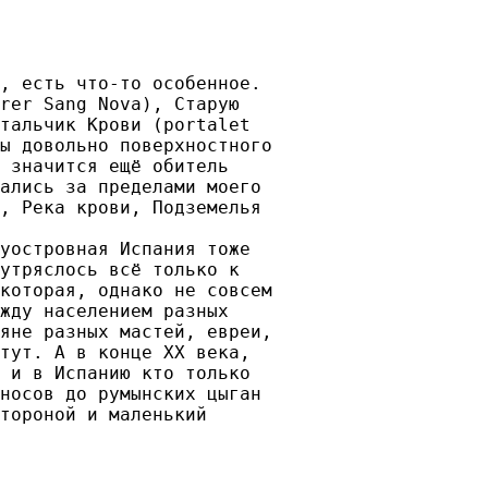
, есть что-то особенное.

rer Sang Nova), Старую

тальчик Крови (portalet

ы довольно поверхностного

 значится ещё обитель

ались за пределами моего

, Река крови, Подземелья

уостровная Испания тоже

утряслось всё только к

которая, однако не совсем

жду населением разных 

яне разных мастей, евреи,

тут. А в конце XX века,

 и в Испанию кто только

носов до румынских цыган

тороной и маленький
