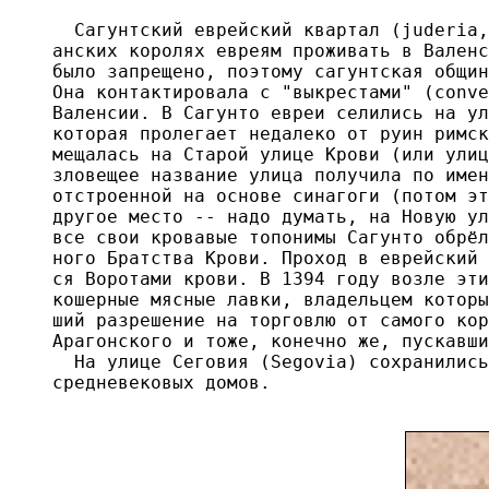
  Сагунтский еврейский квартал (juderia,
анских королях евреям проживать в Валенс
было запрещено, поэтому сагунтская общин
Она контактировала с "выкрестами" (conve
Валенсии. В Сагунто евреи селились на ул
которая пролегает недалеко от руин римск
мещалась на Старой улице Крови (или улиц
зловещее название улица получила по имен
отстроенной на основе синагоги (потом эт
другое место -- надо думать, на Новую ул
все свои кровавые топонимы Сагунто обрёл
ного Братства Крови. Проход в еврейский 
ся Воротами крови. В 1394 году возле эти
кошерные мясные лавки, владельцем которы
ший разрешение на торговлю от самого кор
Арагонского и тоже, конечно же, пускавши
  На улице Сеговия (Segovia) сохранились
средневековых домов.
