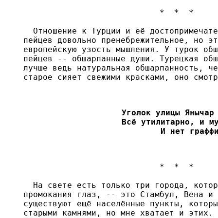
                            *  *  *

  Отношение к Турции и её достопримечате
пейцев довольно пренебрежительное, но эт
европейскую узость мышления. У турок обш
пейцев -- обшарпанные души. Турецкая обш
лучше ведь натуральная обшарпанность, че
старое сияет свежими красками, оно смотр
Уголок улицы Янычар 
Всё утилитарно, и му
И нет графф
                            *  *  *

  На свете есть только три города, котор
промокания глаз, -- это Стамбул, Вена и 
существуют ещё населённые пункты, которы
старыми камнями, но мне хватает и этих. 