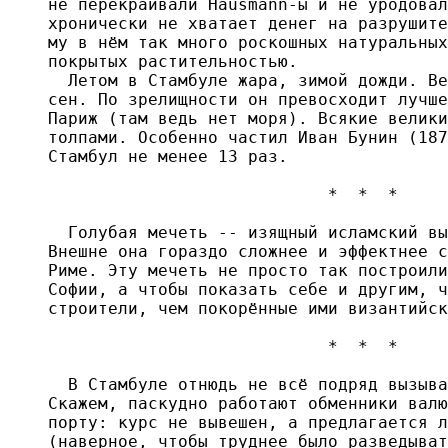
не перекраивали Hausmann-ы и не уродовал
хронически не хватает денег на разрушите
му в нём так много роскошных натуральных
покрытых растительностью.

  Летом в Стамбуле жара, зимой дожди. Ве
сен. По зрелищности он превосходит лучше
Париж (там ведь нет моря). Всякие велики
толпами. Особенно частил Иван Бунин (187
Стамбул не менее 13 раз.

                            *  *  *

  Голубая мечеть -- изящный исламский вы
Внешне она гораздо сложнее и эффектнее с
Риме. Эту мечеть не просто так построили
Софии, а чтобы показать себе и другим, ч
строители, чем покорённые ими византийск
                            *  *  *

  В Стамбуле отнюдь не всё подряд вызыва
Скажем, паскудно работают обменники валю
порту: курс не вывешен, а предлагается л
(наверное, чтобы труднее было разведыват