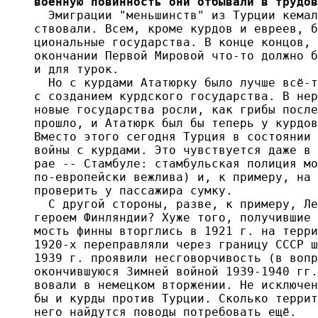
военную повинность они отбывали в трудов
  Эмиграции "меньшинств" из Турции кемал
ствовали. Всем, кроме курдов и евреев, б
циональные государства. В конце концов, 
окончании Первой Мировой что-то должно б
и для турок.

  Но с курдами Ататюрку было лучше всё-т
с созданием курдского государства. В нер
новые государства росли, как грибы после
прошло, и Ататюрк был бы теперь у курдов
Вместо этого сегодня Турция в состоянии 
войны с курдами. Это чувствуется даже в 
рае -- Стамбуле: стамбульская полиция мо
по-европейски вежлива) и, к примеру, на 
проверить у пассажира сумку.

  С другой стороны, разве, к примеру, Ле
героем Финляндии? Хуже того, получившие 
мость финны вторглись в 1921 г. на терри
1920-х переправляли через границу СССР ш
1939 г. проявили несговорчивость (в вопр
окончившуюся Зимней войной 1939-1940 гг.
вовали в немецком вторжении. Не исключен
бы и курды против Турции. Сколько террит
него найдутся поводы потребовать ещё.
