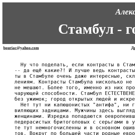
Алек
Стамбул - г
bouriac@yahoo.com
Др
  Ну что поделать, если контрасты в Стам
-- да ещё какие?! И лучше ведь контрасты
ты в Стамбуле очень даже интересные, скл
лениям. Контрасты Стамбула нисколько не 
не мешают. Более того, именно из них про
чарующей способности. Стамбул ЕСТЕСТВЕНЕ
без ужимок; город открытых людей и искре
  Нет тут ни капюшонистых "антифа", ни г
виляющих задницами. Мужчины здесь выгляд
женщинами. Изредка попадаются оевропеивш
педерасистых бритоголовых с серьгами в у
те тут немногочисленны и в основном ошив
тов. Вокруг по большей части родные евро