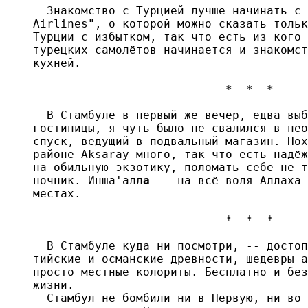
  Знакомство с Турцией лучше начинать с 
Airlines", о которой можно сказать тольк
Турции с избытком, так что есть из кого 
турецких самолётов начинается и знакомст
кухней.

                            *  *  *

  В Стамбуле в первый же вечер, едва выб
гостиницы, я чуть было не свалился в нео
спуск, ведущий в подвальный магазин. Пох
районе Aksaray много, так что есть надёж
на обильную экзотику, поломать себе не т
ночник. Инша'алл
а
 -- на всё воля Аллаха 
местах.

                            *  *  *

  В Стамбуле куда ни посмотри, -- достоп
тийские и османские древности, шедевры а
просто местные колориты. Бесплатно и без
жизни.

  Стамбул не бомбили ни в Первую, ни во 