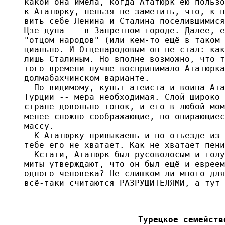
какой она имела, когда Ататюрк ею пользо
к Ататюрку, нельзя не заметить, что, к п
вить себе Ленина и Сталина поселившимися
Цзе-дуна -- в Запретном городе. Далее, е
"отцом народов" (или кем-то ещё в таком 
циально. И Отценародовым он не стал: как
лишь Сталиным. Но вполне возможно, что т
того времени лучше воспринимало Ататюрка
долмабахчинском варианте.

  По-видимому, культ атеиста и воина Ата
Турции -- мера необходимая. Слой широко 
стране довольно тонок, и его в любой мом
менее сложно соображающие, но опирающиес
массу.

  К Ататюрку привыкаешь и по отъезде из 
тебе его не хватает. Как не хватает пени
  Кстати, Ататюрк был русоволосым и голу
миты утверждают, что он был ещё и евреем
одного человека? Не слишком ли много для
всё-таки считаются РАЗРУШИТЕЛЯМИ, а тут 
Турецкое семейств