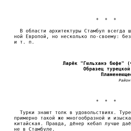
                            *  *  *

  В области архитектуры Стамбул всегда ш
ной Европой, но несколько по-своему: без
и т. п. 

Ларёк "Гюльханэ бюфе" (
Образец турецкой
Пламенеюще
Район
                            *  *  *

  Турки знают толк в удовольствиях. Туре
примерно такой же многообразной и изыска
китайская. Правда, дёнер кебап лучше даё
не в Стамбуле.
