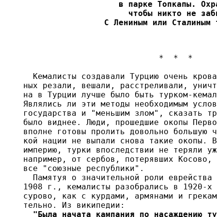
в парке Топкапы. Охр
чтобы никто не заб
С Лениным или Сталиным 
                            *  *  *

  Кемалисты создавали Турцию очень крова
ных резали, вешали, расстреливали, уничт
на в Турции лучше было быть турком-кемал
Являлись ли эти методы необходимым услов
государства и "меньшим злом", сказать тр
было виднее. Люди, прошедшие окопы Перво
вполне готовы пролить довольно большую ч
кой нации не выпали снова такие окопы. В
империю, турки впоследствии не теряли уж
например, от сербов, потерявших Косово, 
все "союзные республики".

  Памятуя о значительной роли еврейства 
1908 г., кемалисты разобрались в 1920-х 
сурово, как с курдами, армянами и грекам
тельно. Из википедии:
  "Была начата кампания по насаждению ту