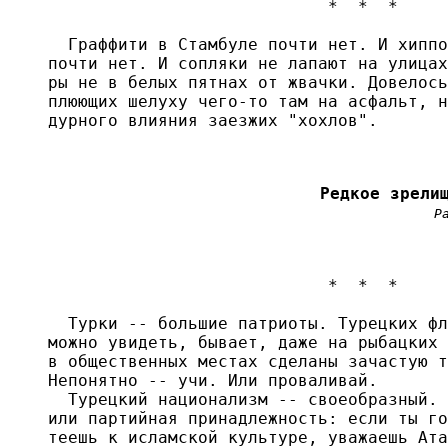
                            *  *  *

  Граффити в Стамбуле почти нет. И хиппо
почти нет. И сопляки не лапают на улицах
ры не в белых пятнах от жвачки. Довелось
плюющих шелуху чего-то там на асфальт, н
дурного влияния заезжих "хохлов".

Редкое зрели
Р
                            *  *  *

  Турки -- большие патриоты. Турецких фл
можно увидеть, бывает, даже на рыбацких 
в общественных местах сделаны зачастую т
Непонятно -- учи. Или проваливай.

  Турецкий национализм -- своеобразный. 
или партийная принадлежность: если ты го
теешь к исламской культуре, уважаешь Ата