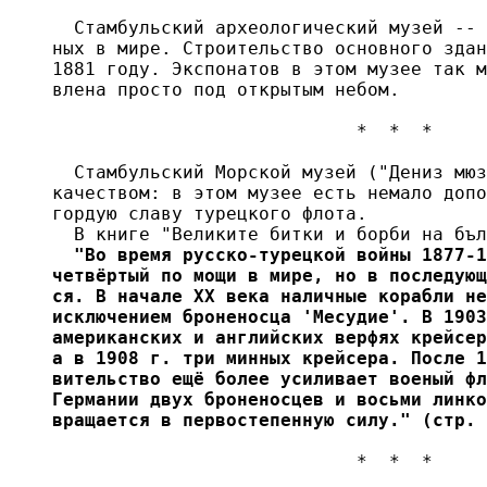
  Стамбульский археологический музей -- 
ных в мире. Строительство основного здан
1881 году. Экспонатов в этом музее так м
влена просто под открытым небом.

                            *  *  *

  Стамбульский Морской музей ("Дениз мюз
качеством: в этом музее есть немало допо
гордую славу турецкого флота.

  В книге "Великите битки и борби на бъл
  "Во время русско-турецкой войны 1877-1
четвёртый по мощи в мире, но в последующ
ся. В начале XX века наличные корабли не
исключением броненосца 'Месудие'. В 1903
американских и английских верфях крейсер
а в 1908 г. три минных крейсера. После 1
вительство ещё более усиливает военый фл
Германии двух броненосцев и восьми линко
вращается в первостепенную силу." (стр. 
                            *  *  *
