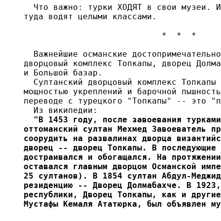
  Что важно: турки ХОДЯТ в свои музеи. И
туда водят целыми классами.

                            *  *  *

  Важнейшие османские достопримечательно
дворцовый комплекс Топкапы, дворец Долма
и Большой базар.

  Султанский дворцовый комплекс Топкапы 
мощностью укреплений и барочной пышность
переводе с турецкого "Топкапы" -- это "п
  Из википедии:
  "В 1453 году, после завоевания турками
оттоманский султан Мехмед Завоеватель пр
соорудить на развалинах дворца византийс
дворец -- дворец Топкапы. В последующие 
достраивался и обогащался. На протяжении
оставался главным дворцом Османской импе
25 султанов). В 1854 султан Абдул-Меджид
резиденцию -- Дворец Долмабахче. В 1923,
республики, Дворец Топкапы, как и другие
Мустафы Кемаля Ататюрка, был объявлен му