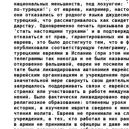
национальных меньшинств, под лозунгом: '
по-турецки!'; от евреев, например, насто
они отказались от родного языка джудесмо
турецкий, что рассматривалось как свидет
дарству. Одновременно печать призывала р
'стать настоящими турками' и в подтвержд
отказаться от прав, гарантированных им в
евреев, это было достигнуто тем, что в ф
опубликовали соответствующую телеграмму,
турецкими евреями в Испанию (при этом ни
телеграммы так никогда и не были названы
откровенно фальшивой, евреи не посмели е
тате была ликвидирована автономия еврейс
еврейским организациям и учреждениям при
значительной мере свернуть свою деятельн
запрещалось поддерживать связи с еврейск
странах или участвовать в работе междуна
нений. Было фактически ликвидировано евр
религиозное образование: отменены уроки 
истории, а изучение иврита сведено к мин
чтения молитв. Евреев не принимали на сл
учреждения, а тех, кто работал в них ран
в армии не принимали в офицеры и даже не