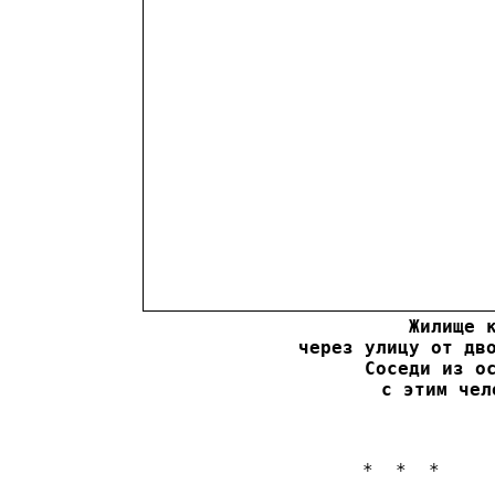
Жилище к
через улицу от дво
Соседи из ос
с этим чел
                            *  *  *
