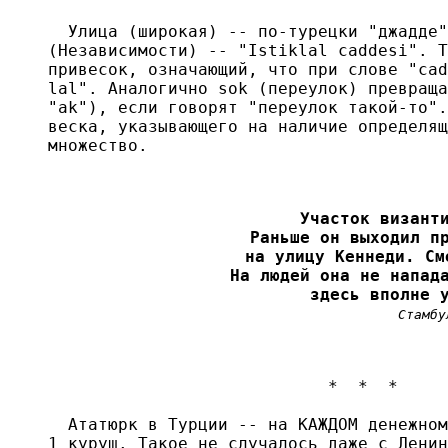
  Улица (широкая) -- по-турецки "джадде"
(Независимости) -- "Istiklal caddesi". Т
привесок, означающий, что при слове "cad
lal". Аналогично sok (переулок) превраща
"ak"), если говорят "переулок такой-то".
веска, указывающего на наличие определящ
множество.

Участок византи
Раньше он выходил пр
на улицу Кеннеди. См
На людей она не напада
здесь вполне 
Стамбу
                            *  *  *

  Ататюрк в Турции -- на КАЖДОМ денежном
1 куруш. Такое не случалось даже с Ленин