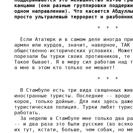
канцами (они разные группировки поддержи
одном направлении). Что касается Абдуллы
просто ультралевый террорист и разбойник
                            *  *  *

  Если Ататюрк и в самом деле иногда при
армян или курдов, значит, наверное, ТАК 
общественно-исторических условиях. Может
порезали бы турки своих противников, те 
Такое бывает. Я в меру сил работаю над т
а мне в этом кто только не мешает!

                            *  *  *

  В Стамбуле есть три вида священных жив
иностранные туристы. Последние -- вроде 
коров, только дойные. Для них здесь даже
туристическая полиция. Турки любят турис
работать.

  За неделю в Стамбуле мне только два ра
-- и два раза это были русские (во всяко
их тут, кстати, больше, чем собак, но ме