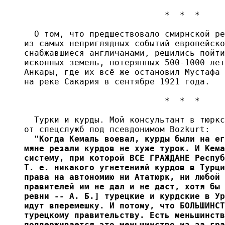
                            *  *  *

  О том, что предшествовало смирнской ре
из самых неприглядных событий европейско
снабжавшиеся англичанами, решились пойти
исконных земель, потерянных 500-1000 лет
Анкары, где их всё же остановил Мустафа 
на реке Сакария в сентябре 1921 года.

                            *  *  *

  Турки и курды. Мой консультант в тюркс
от спецслужб под псевдонимом Bozkurt:
  "Когда Кемаль воевал, курды были на ег
мяне резали курдов не хуже турок. И Кема
систему, при которой ВСЕ ГРАЖДАНЕ Респуб
Т. е. никакого угнетенияй курдов в Турци
права на автономию ни Ататюрк, ни любой 
правителей им не дал и не даст, хотя бы 
ревни -- А. Б.] турецкие и курдские в Ур
идут вперемешку. И потому, что БОЛЬШИНСТ
турецкому правительству. Есть меньшинств
поддерживается это меньшинство из-за гра