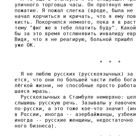
уличного торговца часы. Он протянул мне 
пожатие. Я пожал слегка (вроде, была не 
начал корчиться и кричать, что я ему пов
кисть. Покорчился немного, пока я в раст
тему "фиг же я тебе платить буду". Какой
бы за это время отслюнявить инвалиду евр
Видя, что я не реагирую, больной пришёл 
уже ОК.

                            *  *  *

  Я не люблю русских (русскоязычных) за 
ется, что они по большей части либо бога
лёгкой жизни, не способные просто работа
шаяся мразь.

  Русскоязычных в Стамбуле немеряно: цел
слышишь русскую речь. Зазывалы у лавочек
по-русски, а это тоже кое-что значит (ин
в России, иногда -- азербайжанцы, узбеки
иногда -- русские женщины, недостаточно 
ного бизнеса).
