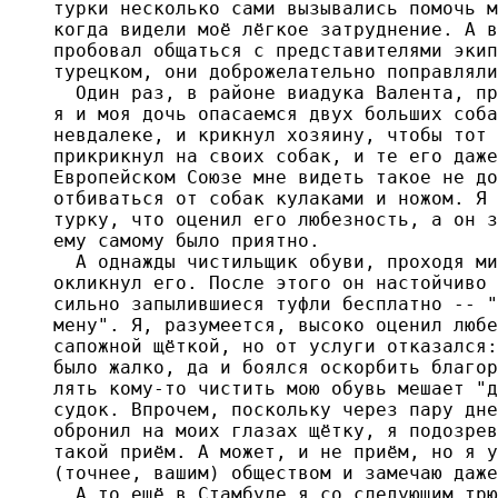
турки несколько сами вызывались помочь м
когда видели моё лёгкое затруднение. А в
пробовал общаться с представителями экип
турецком, они доброжелательно поправляли
  Один раз, в районе виадука Валента, пр
я и моя дочь опасаемся двух больших соба
невдалеке, и крикнул хозяину, чтобы тот 
прикрикнул на своих собак, и те его даже
Европейском Союзе мне видеть такое не до
отбиваться от собак кулаками и ножом. Я 
турку, что оценил его любезность, а он з
ему самому было приятно.

  А однажды чистильщик обуви, проходя ми
окликнул его. После этого он настойчиво 
сильно запылившиеся туфли бесплатно -- "
мену". Я, разумеется, высоко оценил любе
сапожной щёткой, но от услуги отказался:
было жалко, да и боялся оскорбить благор
лять кому-то чистить мою обувь мешает "д
судок. Впрочем, поскольку через пару дне
обронил на моих глазах щётку, я подозрев
такой приём. А может, и не приём, но я у
(точнее, вашим) обществом и замечаю даже
  А то ещё в Стамбуле я со следующим трю