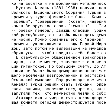
ко на десятке и на юбилейном металлическ
  Мустафа Кемаль (1881-1938) получил пол
Великого Национального Собрания Турции в
времени у турок фамилий не было. "Кемаль
"зрелый", "совершенный" (кстати, наверня
языка белорусское слово "кемлiвы" -- "см
-- боевой генерал, дважды спасший Турцию
кой республики, он, чтобы выглядеть демо
не носил. Можно сравнить его с "воякой" 
времени, уклонявшимся в годы Первой Миро
жбы, зато потом не вылезавшим из мундира
сбрил усы -- чтобы придать себе более ев
  В стамбульском общественном транспорте
видно, тем не менее, значение этого чело
ции гигантское. По большому счёту, до Ат
нации не было: была деморализованная мас
щего населения разгромленной и растаскив
Османской империи. Под руководством имен
Кемаля) турки решили стать турками, опре
свои границы, оформили государство, част
запугали тех, кто неуместно лезли с собс
  Ататюрк жил и умер в султанском дворце
шая комната сегодня демонстрируется посе