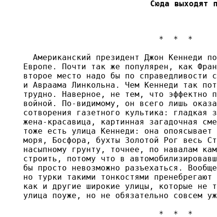
Сюда выходят 
                            *  *  *

  Американский президент Джон Кеннеди по
Европе. Почти так же популярен, как Фран
второе место надо бы по справедливости с
и Авраама Линкольна. Чем Кеннеди так пот
трудно. Наверное, не тем, что эффектно п
войной. По-видимому, он всего лишь оказа
сотворения газетного культика: гладкая з
жена-красавица, картинная загадочная сме
тоже есть улица Кеннеди: она опоясывает 
моря, Босфора, бухты Золотой Рог весь Ст
насыпному грунту, точнее, по навалам кам
строить, потому что в автомобилизировавш
бы просто невозможно разъехаться. Вообще
но турки такими тонкостями пренебрегают 
как и другие широкие улицы, которые не т
улица поуже, но не обязательно совсем уж
                            *  *  *
