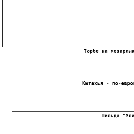
Тюрбе на мезарлы
Кютахья - по-евро
Шильда "Ул