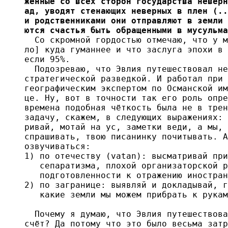
женные со всех сторон государства неверн
ад, уводят стенающих неверных в плен (..
и родственниками они отправляют в земли 
ются счастья быть обращенными в мусульма
  Со скромной гордостью отмечаю, что у м
ло] куда гуманнее и что заслуга эпохи в 
если 95%.

  Подозреваю, что Эвлия путешествовал не
стратегической разведкой. И работал при 
географическим экспертом по Османской им
це. Ну, вот в точности так его роль опре
времена подобная чёткость была не в трен
задачу, скажем, в следующих выражениях: 
ривай, мотай на ус, заметки веди, а мы, 
спрашивать, твою писанинку почитывать. А
озвучиваться:

1) по отечеству (vatan): высматривай при
   сепаратизма, плохой организаторской р
   подготовленности к отражению иностран
2) по загранице: выявляй и докладывай, г
   какие земли мы можем прибрать к рукам
  Почему я думаю, что Эвлия путешествова
счёт? Да потому что это было весьма затр