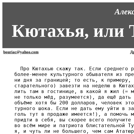
Алек
Кютахья, или 
bouriac@yahoo.com
Др