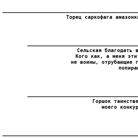
Торец саркофага амазонк
Сельская благодать в
Кого как, а меня эти
не воины, отрубающие г
попира
Горшок таинстве
моего конку